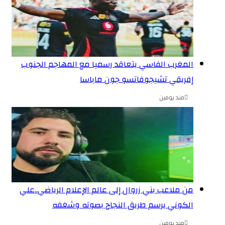
المغرب الفاسي يتعاقد رسميا مع المهاجم الجنوب
إفريقي تشيجوفاتسو جون ماباسا
مند يومين
من ملاعب بني زروال إلى عالم الإعلام الرياضي..علي
الكوني يرسم طريق النجاح بصوته وشغفه
مند يومين