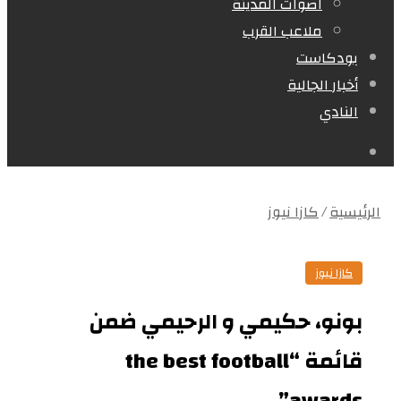
اصوات المدينة
ملاعب القرب
بودكاست
أخبار الجالية
النادي
بحث
الرئيسية
/
كازا نيوز
كازا نيوز
بونو، حكيمي و الرحيمي ضمن
قائمة “the best football
awards”