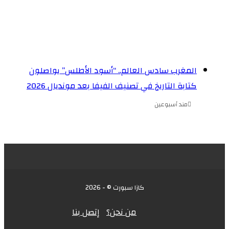
المغرب سادس العالم.. “أسود الأطلس” يواصلون
كتابة التاريخ في تصنيف الفيفا بعد مونديال 2026
مند أسبوعين
كازا سبورت © - 2026
من نحن؟
إتصل بنا