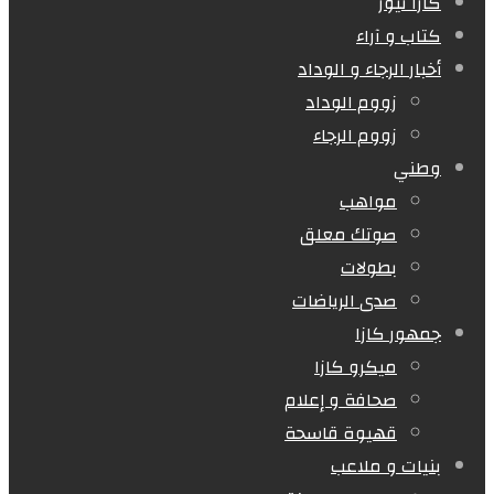
كازا نيوز
كتاب و آراء
أخبار الرجاء و الوداد
زووم الوداد
زووم الرجاء
وطني
مواهب
صوتك معلق
بطولات
صدى الرياضات
جمهور كازا
ميكرو كازا
صحافة و إعلام
قهيوة قاسحة
بنيات و ملاعب