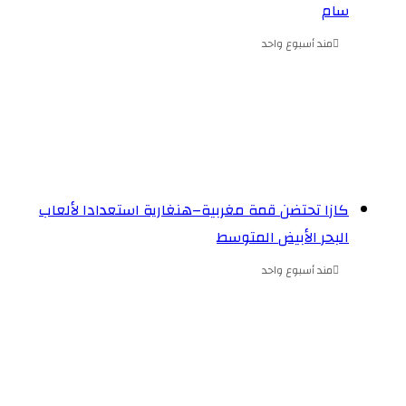
سام
مند أسبوع واحد
كازا تحتضن قمة مغربية–هنغارية استعدادا لألعاب
البحر الأبيض المتوسط
مند أسبوع واحد