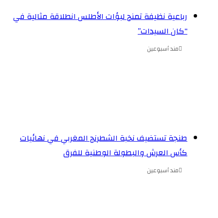
رباعية نظيفة تمنح لبؤات الأطلس انطلاقة مثالية في
“كان السيدات”
مند أسبوعين
طنجة تستضيف نخبة الشطرنج المغربي في نهائيات
كأس العرش والبطولة الوطنية للفرق
مند أسبوعين