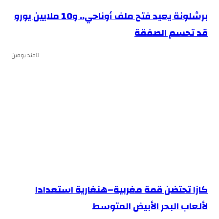
برشلونة يعيد فتح ملف أوناحي.. و10 ملايين يورو
قد تحسم الصفقة
مند يومين
كازا تحتضن قمة مغربية–هنغارية استعدادا
لألعاب البحر الأبيض المتوسط