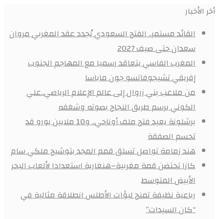
أخر الأخبار
القائد مستمر.. الفتح السعودي يُجدد عقد المغربي مروان
سعدان حتى صيف 2027
المغرب الفاسي يتعاقد رسميا مع المهاجم الجنوب
إفريقي تشيجوفاتسو جون ماباسا
من ملاعب بني زروال إلى عالم الإعلام الرياضي..علي
الكوني يرسم طريق النجاح بصوته وشغفه
برشلونة يعيد فتح ملف أوناحي.. و10 ملايين يورو قد
تحسم الصفقة
هند زمامة تواصل تسلق قمم المجد بتوشيح ملكي سام
كازا تحتضن قمة مغربية–هنغارية استعدادا لألعاب البحر
الأبيض المتوسط
رباعية نظيفة تمنح لبؤات الأطلس انطلاقة مثالية في
“كان السيدات”