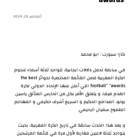
نوفمبر 29, 2024
كازا سبورت : ابو محمد
في سابقة تحمل دلالات ايجابية، تتواجد ثلاثة أسماء لنجوم
الكرة المغربية ضمن القائمة المختصرة لجوائز the best
football” “awards التي أعلن عنها الإتحاد الدولي لكرة
القدم فيفا، و يتعلق الأمر بكل من الحارس المتألق ياسين
بونو، المدافع الحكيم و السريع أشرف حكيمي و المهاجم
الطموح سفيان الرحيمي.
و يعد هذا الحدث سابقة في تاريخ الكرة المغربية، بحيث
يتواجد ثلاثة لاعبين مغاربة لأول مرة في قائمة المرشحين