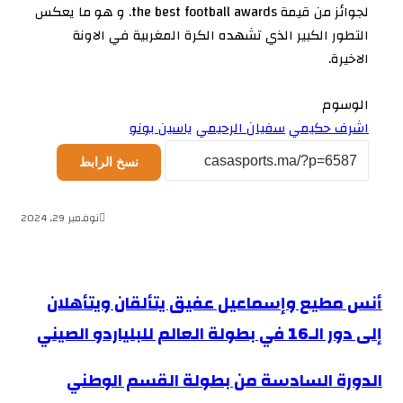
لجوائز من قيمة the best football awards. و هو ما يعكس
التطور الكبير الذي تشهده الكرة المغربية في الاونة
الاخيرة.
الوسوم
اشرف حكيمي
سفيان الرحيمي
ياسين بونو
نسخ الرابط
نوفمبر 29, 2024
أنس مطيع وإسماعيل عفيق يتألقان ويتأهلان
إلى دور الـ16 في بطولة العالم للبلياردو الصيني
الدورة السادسة من بطولة القسم الوطني