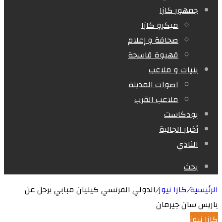
جمهور كازا
ميكرو كازا
صحافة و إعلام
قهيوة قاسحة
بنيات و ملاعب
اصوات المدينة
ملاعب القرب
بودكاست
أخبار الجالية
النادي
بحث
الرئيسية
/
كازا نيوز
/
الدولي الفرنسي كيليان مبابي يرحل عن
باريس سان جيرمان
كازا نيوز