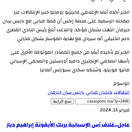
الخبر أكده أيضا الإعلامي فابريزيو رومانو خبير الإنتقالات عبر
صفحته الرسمية على منصة إكس أن قصة مبابي مع باريس سان
جيرمان انتهت بشكل مؤكد، واللاعب أبلغ رئيس النادي القطري
ناصر الخليفي أنه سيرحل مع نهاية الموسم بشكل مجاني
الخبر تم تأكيده أيضًا من جميع المصادر الموثوقة الأخرى على
رأسها الصحفي الإنجليزي دافيد أورنستين والصحفي الإسباني
ماتيو موريتو، وشبكه سكاي سبورتس ألمانيا
الوسوم
انتقالات
كيليان مبابي
باريس سان جيرمان
نسخ الرابط
فبراير 15, 2024
عاجل..غلاف آس الإسبانية يربك الأيقونة إبراهيم دياز