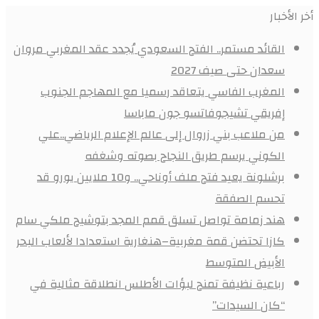
أخر الأخبار
القائد مستمر.. الفتح السعودي يُجدد عقد المغربي مروان
سعدان حتى صيف 2027
المغرب الفاسي يتعاقد رسميا مع المهاجم الجنوب
إفريقي تشيجوفاتسو جون ماباسا
من ملاعب بني زروال إلى عالم الإعلام الرياضي..علي
الكوني يرسم طريق النجاح بصوته وشغفه
برشلونة يعيد فتح ملف أوناحي.. و10 ملايين يورو قد
تحسم الصفقة
هند زمامة تواصل تسلق قمم المجد بتوشيح ملكي سام
كازا تحتضن قمة مغربية–هنغارية استعدادا لألعاب البحر
الأبيض المتوسط
رباعية نظيفة تمنح لبؤات الأطلس انطلاقة مثالية في
“كان السيدات”