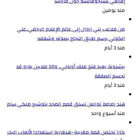
إفريقي تشيجوفاتسو جون ماباسا
مند يومين
من ملاعب بني زروال إلى عالم الإعلام الرياضي..علي
الكوني يرسم طريق النجاح بصوته وشغفه
مند 3 أيام
برشلونة يعيد فتح ملف أوناحي.. و10 ملايين يورو قد
تحسم الصفقة
مند 3 أيام
هند زمامة تواصل تسلق قمم المجد بتوشيح ملكي سام
مند أسبوع واحد
كازا تحتضن قمة مغربية–هنغارية استعدادا لألعاب البحر