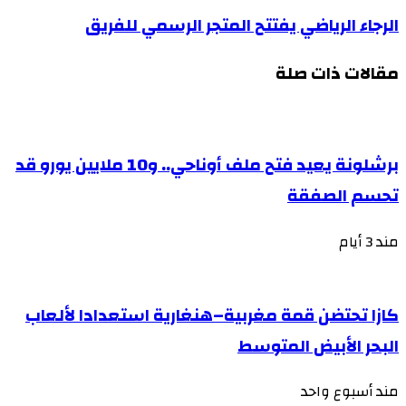
الرجاء الرياضي يفتتح المتجر الرسمي للفريق
مقالات ذات صلة
برشلونة يعيد فتح ملف أوناحي.. و10 ملايين يورو قد
تحسم الصفقة
مند 3 أيام
كازا تحتضن قمة مغربية–هنغارية استعدادا لألعاب
البحر الأبيض المتوسط
مند أسبوع واحد