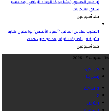
إبراهيم العسري رئيسًا جديدًا للوداد الرياضي بعد حسم
سباق الانتخابات
مند أسبوعين
المغرب سادس العالم.. “أسود الأطلس” يواصلون كتابة
التاريخ في تصنيف الفيفا بعد مونديال 2026
مند أسبوعين
كازا سبورت © - 2026
من نحن؟
إتصل بنا
فيسبوك
X
يوتيوب
انستقرام