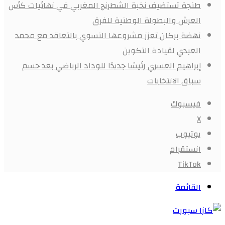
طنجة تستضيف نخبة الشطرنج المغربي في نهائيات كأس
العرش والبطولة الوطنية للفرق
نهضة بركان تعزز مشروعها النسوي بالتعاقد مع محمد
العبدي لقيادة التكوين
إبراهيم العسري رئيسًا جديدًا للوداد الرياضي بعد حسم
سباق الانتخابات
فيسبوك
X
يوتيوب
انستقرام
‫TikTok
القائمة