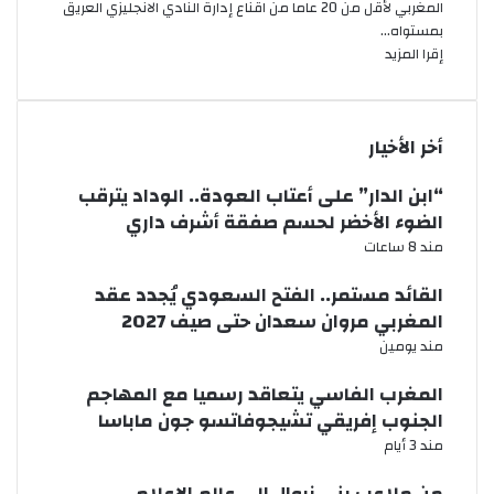
المغربي لأقل من 20 عاما من اقناع إدارة النادي الانجليزي العريق
بمستواه…
إقرا المزيد
أخر الأخيار
“ابن الدار” على أعتاب العودة.. الوداد يترقب
الضوء الأخضر لحسم صفقة أشرف داري
مند 8 ساعات
القائد مستمر.. الفتح السعودي يُجدد عقد
المغربي مروان سعدان حتى صيف 2027
مند يومين
المغرب الفاسي يتعاقد رسميا مع المهاجم
الجنوب إفريقي تشيجوفاتسو جون ماباسا
مند 3 أيام
من ملاعب بني زروال إلى عالم الإعلام