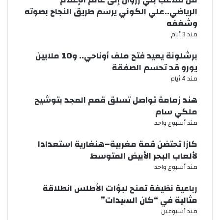
الرياضي..علي الكوني يرسم طريق النجاح بصوته
وشغفه
مند 3 أيام
برشلونة يعيد فتح ملف أوناحي.. و10 ملايين
يورو قد تحسم الصفقة
مند 4 أيام
هند زمامة تواصل تسلق قمم المجد بتوشيح
ملكي سام
مند أسبوع واحد
كازا تحتضن قمة مغربية–هنغارية استعدادا
لألعاب البحر الأبيض المتوسط
مند أسبوع واحد
رباعية نظيفة تمنح لبؤات الأطلس انطلاقة
مثالية في “كان السيدات”
مند أسبوعين