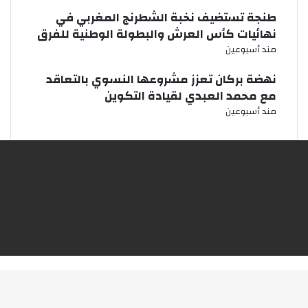
طنجة تستضيف نخبة الشطرنج المغربي في
نهائيات كأس العرش والبطولة الوطنية للفرق
مند أسبوعين
نهضة بركان تعزز مشروعها النسوي بالتعاقد
مع محمد العبدي لقيادة التكوين
مند أسبوعين
كازا سبورت © - 2026
من نحن؟
إتصل بنا
فيسبوك
X
يوتيوب
انستقرام
‫TikTok
زر
الذهاب
إلى
الأعلى