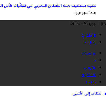
طنجة تستضيف نخبة الشطرنج المغربي في نهائيات كأس الع
مند أسبوعين
كازا سبورت © - 2026
من نحن؟
إتصل بنا
فيسبوك
X
يوتيوب
انستقرام
‫TikTok
زر الذهاب إلى الأعلى