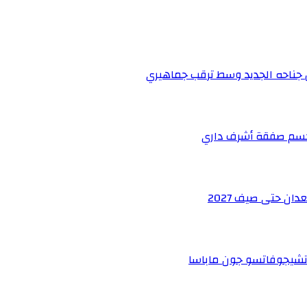
ن جناحه الجديد وسط ترقب جماهيري
ر لحسم صفقة أشرف داري
ان حتى صيف 2027
 تشيجوفاتسو جون ماباسا