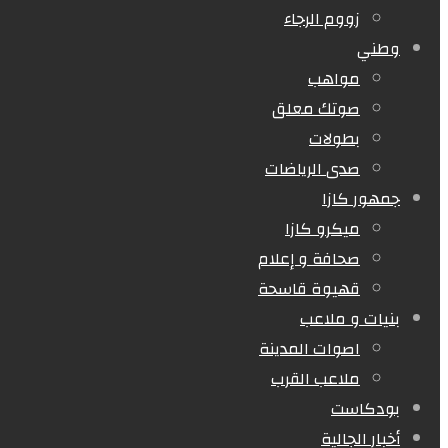
زووم الرجاء
وطني
مواهب
صوتك معلق
بطولات
صدى الرياضات
جمهور كازا
ميكرو كازا
صحافة و إعلام
قهيوة قاسحة
بنيات و ملاعب
اصوات المدينة
ملاعب القرب
بودكاست
أخبار الجالية