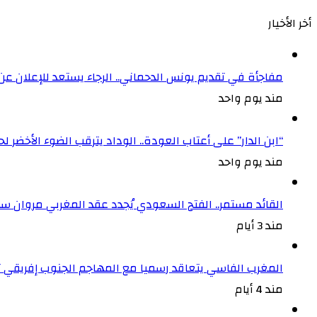
أخر الأخيار
مفاجأة في تقديم يونس الدحماني.. الرجاء يستعد للإعلان ع
مند يوم واحد
“ابن الدار” على أعتاب العودة.. الوداد يترقب الضوء الأخض
مند يوم واحد
القائد مستمر.. الفتح السعودي يُجدد عقد المغربي مروان سعد
مند 3 أيام
المغرب الفاسي يتعاقد رسميا مع المهاجم الجنوب إفريقي
مند 4 أيام