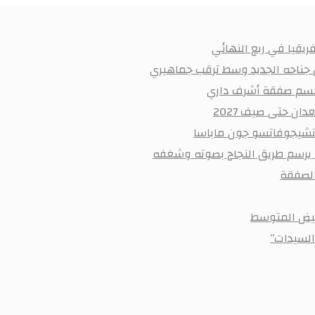
يقيا في ربع النهائي
ن جناحه الجديد وسط ترقب جماهيري
ر لحسم صفقة أشرف داري
ان حتى صيف 2027
 تشيجوفاتسو جون ماباسا
ي يرسم طريق النجاح بصوته وشغفه
أبيض المتوسط
السيدات”