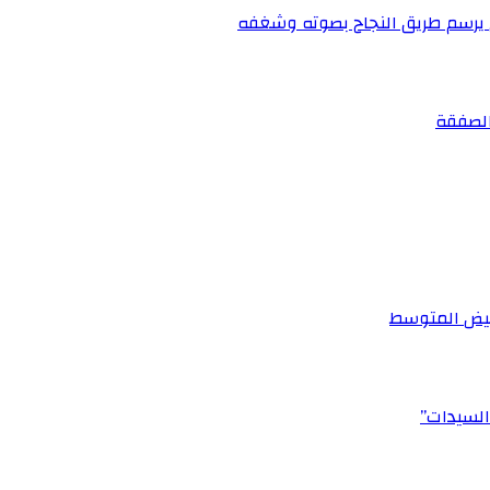
ي يرسم طريق النجاح بصوته وشغفه
أبيض المتوسط
السيدات”