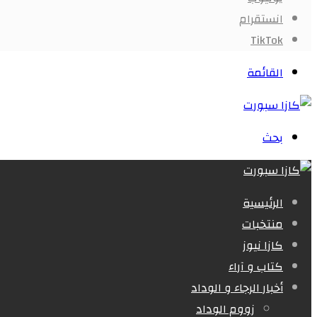
انستقرام
‫TikTok
القائمة
بحث
الرئيسية
منتخبات
كازا نيوز
كتاب و آراء
أخبار الرجاء و الوداد
زووم الوداد