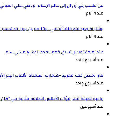
من ملاعب بني زروال إلى عالم الإعلام الرياضي..علي الكون
مند 4 أيام
برشلونة يعيد فتح ملف أوناحي.. و10 ملايين يورو قد تحسم الصفقة
مند 4 أيام
هند زمامة تواصل تسلق قمم المجد بتوشيح ملكي سام
مند أسبوع واحد
كازا تحتضن قمة مغربية–هنغارية استعدادا لألعاب البحر ال
مند أسبوع واحد
رباعية نظيفة تمنح لبؤات الأطلس انطلاقة مثالية في “كان 
مند أسبوعين