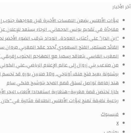
أخر الأخبار
لبؤات الأطلس يضعن اللمسات الأخيرة قبل مواجهة جنوب إفر
مفاجأة في تقديم يونس الدحماني.. الرجاء يستعد للإعلان ع
“ابن الدار” على أعتاب العودة.. الوداد يترقب الضوء الأخض
القائد مستمر.. الفتح السعودي يُجدد عقد المغربي مروان سعد
المغرب الفاسي يتعاقد رسميا مع المهاجم الجنوب إفريقي
من ملاعب بني زروال إلى عالم الإعلام الرياضي..علي الكون
برشلونة يعيد فتح ملف أوناحي.. و10 ملايين يورو قد تحسم الصفقة
هند زمامة تواصل تسلق قمم المجد بتوشيح ملكي سام
كازا تحتضن قمة مغربية–هنغارية استعدادا لألعاب البحر ال
رباعية نظيفة تمنح لبؤات الأطلس انطلاقة مثالية في “كان 
فيسبوك
X
يوتيوب