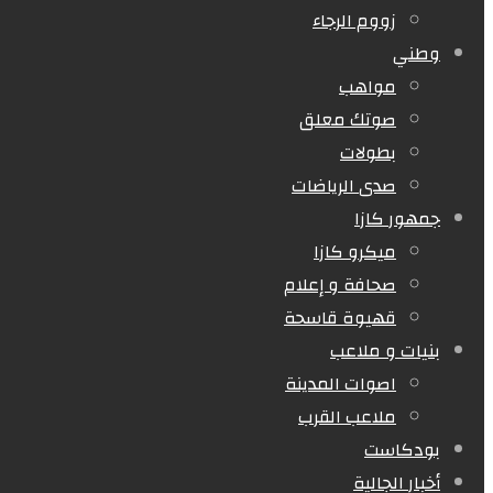
زووم الرجاء
وطني
مواهب
صوتك معلق
بطولات
صدى الرياضات
جمهور كازا
ميكرو كازا
صحافة و إعلام
قهيوة قاسحة
بنيات و ملاعب
اصوات المدينة
ملاعب القرب
بودكاست
أخبار الجالية