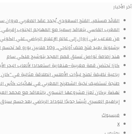
أخر الأخبار
القائد مستمر.. الفتح السعودي يُجدد عقد المغربي مروان سعد
المغرب الفاسي يتعاقد رسميا مع المهاجم الجنوب إفريقي
من ملاعب بني زروال إلى عالم الإعلام الرياضي..علي الكون
برشلونة يعيد فتح ملف أوناحي.. و10 ملايين يورو قد تحسم الصفقة
هند زمامة تواصل تسلق قمم المجد بتوشيح ملكي سام
كازا تحتضن قمة مغربية–هنغارية استعدادا لألعاب البحر ال
رباعية نظيفة تمنح لبؤات الأطلس انطلاقة مثالية في “كان 
طنجة تستضيف نخبة الشطرنج المغربي في نهائيات كأس الع
نهضة بركان تعزز مشروعها النسوي بالتعاقد مع محمد العبد
إبراهيم العسري رئيسًا جديدًا للوداد الرياضي بعد حسم سباق ا
فيسبوك
X
يوتيوب