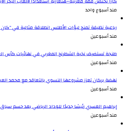
كازا تحتضن قمة مغربية–هنغارية استعدادا لألعاب البحر ال
مند أسبوع واحد
رباعية نظيفة تمنح لبؤات الأطلس انطلاقة مثالية في “كان 
مند أسبوعين
طنجة تستضيف نخبة الشطرنج المغربي في نهائيات كأس الع
مند أسبوعين
نهضة بركان تعزز مشروعها النسوي بالتعاقد مع محمد العبد
مند أسبوعين
إبراهيم العسري رئيسًا جديدًا للوداد الرياضي بعد حسم سباق ا
مند أسبوعين