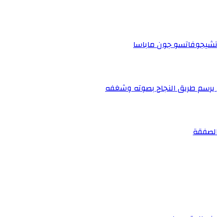
 تشيجوفاتسو جون ماباسا
ي يرسم طريق النجاح بصوته وشغفه