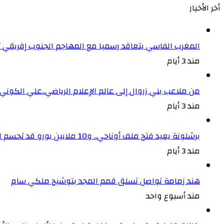
أخر الأخيار
المغرب الفاسي يتعاقد رسميا مع المهاجم الجنوب إفريقي
مند 3 أيام
من ملاعب بني زروال إلى عالم الإعلام الرياضي..علي الكون
مند 3 أيام
برشلونة يعيد فتح ملف أوناحي.. و10 ملايين يورو قد تحسم الصفقة
مند 3 أيام
هند زمامة تواصل تسلق قمم المجد بتوشيح ملكي سام
مند أسبوع واحد