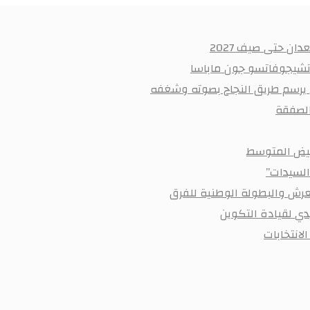
ان حتى صيف 2027
 تشيجوفاتسو جون ماباسا
ي يرسم طريق النجاح بصوته وشغفه
أبيض المتوسط
السيدات”
رش والبطولة الوطنية للفرق
ي لقيادة التكوين
لانتخابات