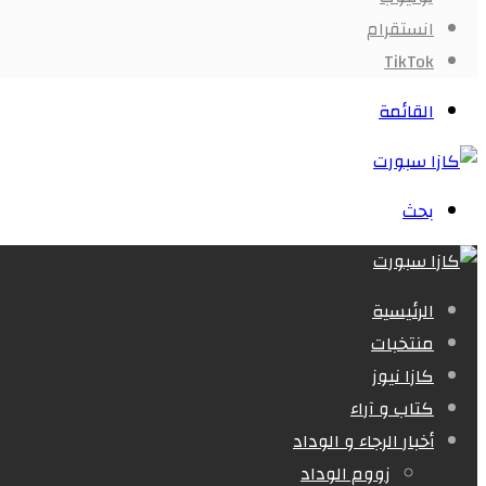
انستقرام
‫TikTok
القائمة
بحث
الرئيسية
منتخبات
كازا نيوز
كتاب و آراء
أخبار الرجاء و الوداد
زووم الوداد