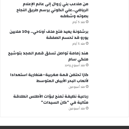
من ملاعب بني زروال إلى عالم الإعلام
الرياضي..علي الكوني يرسم طريق النجاح
بصوته وشغفه
مند 5 أيام
برشلونة يعيد فتح ملف أوناحي.. و10 ملايين
يورو قد تحسم الصفقة
مند 5 أيام
هند زمامة تواصل تسلق قمم المجد بتوشيح
ملكي سام
مند أسبوع واحد
كازا تحتضن قمة مغربية–هنغارية استعدادا
لألعاب البحر الأبيض المتوسط
مند أسبوعين
رباعية نظيفة تمنح لبؤات الأطلس انطلاقة
مثالية في “كان السيدات”
مند أسبوعين