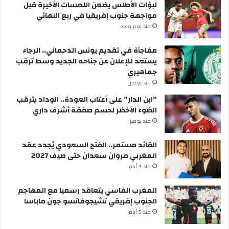
لبؤات الأطلس يضعن اللمسات الأخيرة قبل
مواجهة جنوب إفريقيا في ربع النهائي
مند يوم واحد
مفاجأة في تقديم يونس الدحماني.. الرجاء
يستعد للإعلان عن جناحه الجديد وسط ترقب
جماهيري
مند يومين
“ابن الدار” على أعتاب العودة.. الوداد يترقب
الضوء الأخضر لحسم صفقة أشرف داري
مند يومين
القائد مستمر.. الفتح السعودي يُجدد عقد
المغربي مروان سعدان حتى صيف 2027
مند 4 أيام
المغرب الفاسي يتعاقد رسميا مع المهاجم
الجنوب إفريقي تشيجوفاتسو جون ماباسا
مند 5 أيام