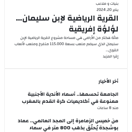
بنيات و ملاعب
يناير 20, 2024
القرية الرياضية لإبن سليمان…
لؤلؤة إفريقية
مائة هكتار من الأراضي هي مساحة مشروع القرية الرياضية لإبن
سليمان الذي سيضم ملعب بسعة 115.000 متفرج وملعب لألعاب
القوى…
إقرا المزيد
أخر الأخيار
الجامعة تحسمها.. أسماء الأندية الأجنبية
ممنوعة في أكاديميات كرة القدم بالمغرب
مند 8 ساعات
من خميس الزمامرة إلى المجد العالمي.. عماد
بوشجدة يُحلّق بذهب 800 متر في سماء