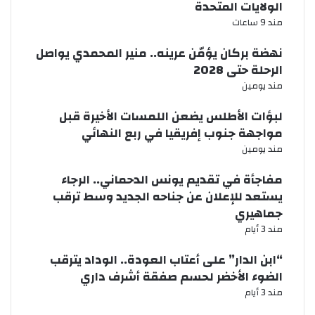
الولايات المتحدة
مند 9 ساعات
نهضة بركان يؤمّن عرينه.. منير المحمدي يواصل
الرحلة حتى 2028
مند يومين
لبؤات الأطلس يضعن اللمسات الأخيرة قبل
مواجهة جنوب إفريقيا في ربع النهائي
مند يومين
مفاجأة في تقديم يونس الدحماني.. الرجاء
يستعد للإعلان عن جناحه الجديد وسط ترقب
جماهيري
مند 3 أيام
“ابن الدار” على أعتاب العودة.. الوداد يترقب
الضوء الأخضر لحسم صفقة أشرف داري
مند 3 أيام