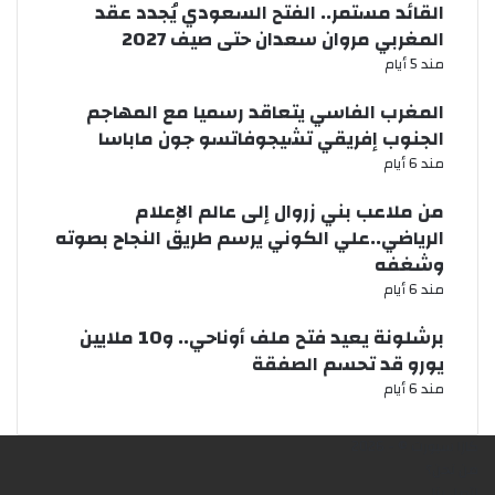
القائد مستمر.. الفتح السعودي يُجدد عقد
المغربي مروان سعدان حتى صيف 2027
مند 5 أيام
المغرب الفاسي يتعاقد رسميا مع المهاجم
الجنوب إفريقي تشيجوفاتسو جون ماباسا
مند 6 أيام
من ملاعب بني زروال إلى عالم الإعلام
الرياضي..علي الكوني يرسم طريق النجاح بصوته
وشغفه
مند 6 أيام
برشلونة يعيد فتح ملف أوناحي.. و10 ملايين
يورو قد تحسم الصفقة
مند 6 أيام
كازا سبورت © - 2026
من نحن؟
إتصل بنا