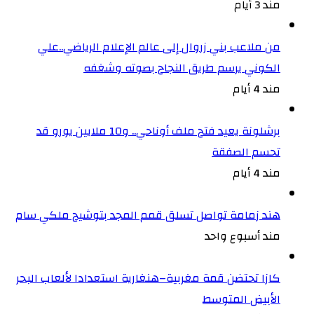
مند 3 أيام
من ملاعب بني زروال إلى عالم الإعلام الرياضي..علي
الكوني يرسم طريق النجاح بصوته وشغفه
مند 4 أيام
برشلونة يعيد فتح ملف أوناحي.. و10 ملايين يورو قد
تحسم الصفقة
مند 4 أيام
هند زمامة تواصل تسلق قمم المجد بتوشيح ملكي سام
مند أسبوع واحد
كازا تحتضن قمة مغربية–هنغارية استعدادا لألعاب البحر
الأبيض المتوسط