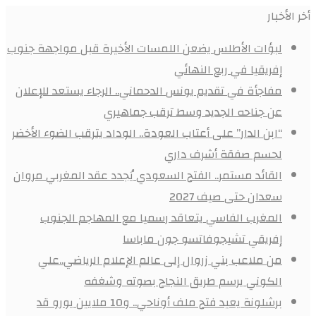
أخر الأخبار
لبؤات الأطلس يضعن اللمسات الأخيرة قبل مواجهة جنوب
إفريقيا في ربع النهائي
مفاجأة في تقديم يونس الدحماني.. الرجاء يستعد للإعلان
عن جناحه الجديد وسط ترقب جماهيري
“ابن الدار” على أعتاب العودة.. الوداد يترقب الضوء الأخضر
لحسم صفقة أشرف داري
القائد مستمر.. الفتح السعودي يُجدد عقد المغربي مروان
سعدان حتى صيف 2027
المغرب الفاسي يتعاقد رسميا مع المهاجم الجنوب
إفريقي تشيجوفاتسو جون ماباسا
من ملاعب بني زروال إلى عالم الإعلام الرياضي..علي
الكوني يرسم طريق النجاح بصوته وشغفه
برشلونة يعيد فتح ملف أوناحي.. و10 ملايين يورو قد