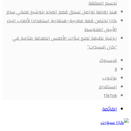
تحسم الصفقة
هند زمامة تواصل تسلق قمم المجد بتوشيح ملكي سام
كازا تحتضن قمة مغربية–هنغارية استعدادا لألعاب البحر
الأبيض المتوسط
رباعية نظيفة تمنح لبؤات الأطلس انطلاقة مثالية في
“كان السيدات”
فيسبوك
X
يوتيوب
انستقرام
‫TikTok
القائمة