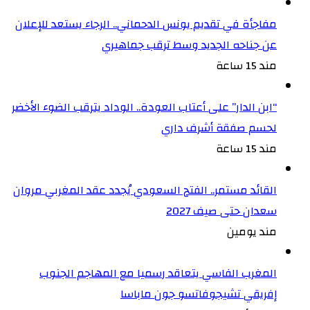
مفاجأة في تقديم يونس الدحماني.. الرجاء يستعد للإعلان
عن جناحه الجديد وسط ترقب جماهيري
مند 15 ساعة
“ابن الدار” على أعتاب العودة.. الوداد يترقب الضوء الأخضر
لحسم صفقة أشرف داري
مند 15 ساعة
القائد مستمر.. الفتح السعودي يُجدد عقد المغربي مروان
سعدان حتى صيف 2027
مند يومين
المغرب الفاسي يتعاقد رسميا مع المهاجم الجنوب
إفريقي تشيجوفاتسو جون ماباسا