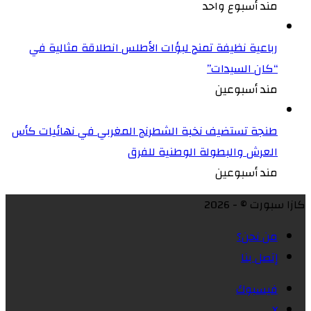
مند أسبوع واحد
رباعية نظيفة تمنح لبؤات الأطلس انطلاقة مثالية في
“كان السيدات”
مند أسبوعين
طنجة تستضيف نخبة الشطرنج المغربي في نهائيات كأس
العرش والبطولة الوطنية للفرق
مند أسبوعين
كازا سبورت © - 2026
من نحن؟
إتصل بنا
فيسبوك
X