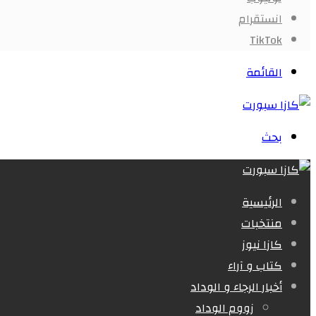
انستقرام
‫TikTok
القائمة
بحث
الرئيسية
منتخبات
كازا نيوز
كتاب و آراء
أخبار الرجاء و الوداد
زووم الوداد