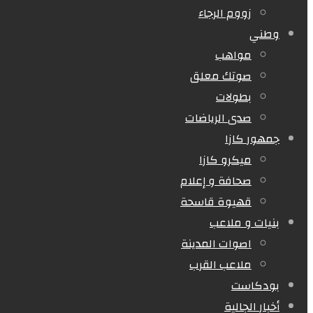
زووم الرجاء
وطني
مواهب
صوتك معلق
بطولات
صدى الرياضات
جمهور كازا
ميكرو كازا
صحافة و إعلام
قهيوة قاسحة
بنيات و ملاعب
اصوات المدينة
ملاعب القرب
بودكاست
أخبار الجالية