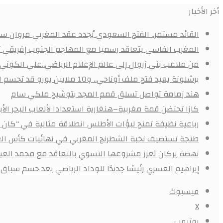
أخر الأخبار
القائد مستمر.. الفتح السعودي يُجدد عقد المغربي مروان سعد
المغرب الفاسي يتعاقد رسميا مع المهاجم الجنوب إفريقي
من ملاعب بني زروال إلى عالم الإعلام الرياضي..علي الكون
برشلونة يعيد فتح ملف أوناحي.. و10 ملايين يورو قد تحسم الصفقة
هند زمامة تواصل تسلق قمم المجد بتوشيح ملكي سام
كازا تحتضن قمة مغربية–هنغارية استعدادا لألعاب البحر ال
رباعية نظيفة تمنح لبؤات الأطلس انطلاقة مثالية في “كان 
طنجة تستضيف نخبة الشطرنج المغربي في نهائيات كأس الع
نهضة بركان تعزز مشروعها النسوي بالتعاقد مع محمد العبد
إبراهيم العسري رئيسًا جديدًا للوداد الرياضي بعد حسم سباق ا
فيسبوك
X
يوتيوب