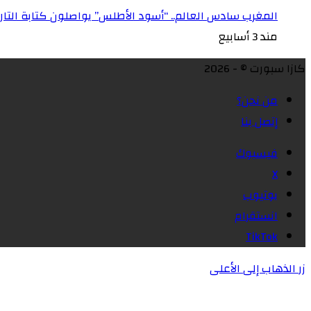
المغرب سادس العالم.. “أسود الأطلس” يواصلون كتابة التاريخ 
مند 3 أسابيع
كازا سبورت © - 2026
من نحن؟
إتصل بنا
فيسبوك
X
يوتيوب
انستقرام
‫TikTok
زر الذهاب إلى الأعلى