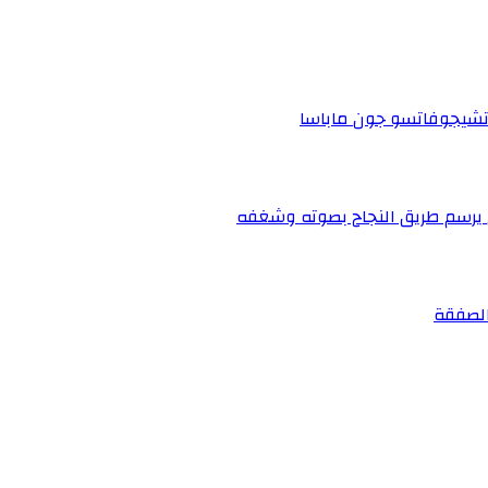
 تشيجوفاتسو جون ماباسا
ي يرسم طريق النجاح بصوته وشغفه