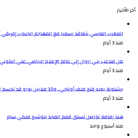
أخر الأخيار
المغرب الفاسي يتعاقد رسميا مع المهاجم الجنوب إفريقي
مند 3 أيام
من ملاعب بني زروال إلى عالم الإعلام الرياضي..علي الكون
مند 3 أيام
برشلونة يعيد فتح ملف أوناحي.. و10 ملايين يورو قد تحسم الصفقة
مند 3 أيام
هند زمامة تواصل تسلق قمم المجد بتوشيح ملكي سام
مند أسبوع واحد