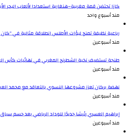
كازا تحتضن قمة مغربية–هنغارية استعدادا لألعاب البحر ال
مند أسبوع واحد
رباعية نظيفة تمنح لبؤات الأطلس انطلاقة مثالية في “كان 
مند أسبوعين
طنجة تستضيف نخبة الشطرنج المغربي في نهائيات كأس الع
مند أسبوعين
نهضة بركان تعزز مشروعها النسوي بالتعاقد مع محمد العبد
مند أسبوعين
إبراهيم العسري رئيسًا جديدًا للوداد الرياضي بعد حسم سباق ا
مند أسبوعين