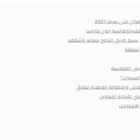
ان حتى صيف 2027
 تشيجوفاتسو جون ماباسا
ي يرسم طريق النجاح بصوته وشغفه
أبيض المتوسط
السيدات”
رش والبطولة الوطنية للفرق
ي لقيادة التكوين
لانتخابات