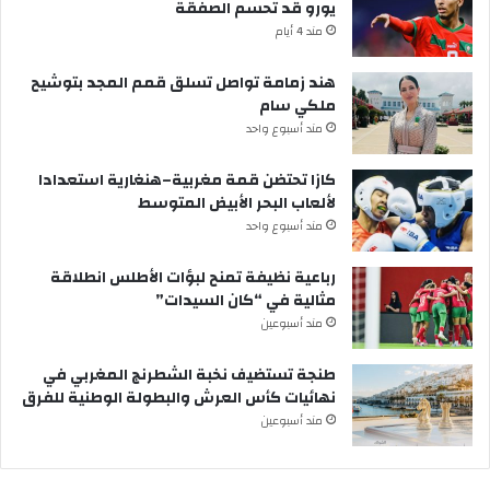
يورو قد تحسم الصفقة
مند 4 أيام
هند زمامة تواصل تسلق قمم المجد بتوشيح
ملكي سام
مند أسبوع واحد
كازا تحتضن قمة مغربية–هنغارية استعدادا
لألعاب البحر الأبيض المتوسط
مند أسبوع واحد
رباعية نظيفة تمنح لبؤات الأطلس انطلاقة
مثالية في “كان السيدات”
مند أسبوعين
طنجة تستضيف نخبة الشطرنج المغربي في
نهائيات كأس العرش والبطولة الوطنية للفرق
مند أسبوعين