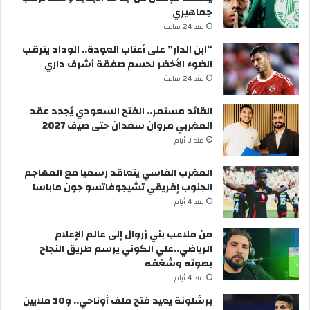
جماهيري
مند 24 ساعة
“ابن الدار” على أعتاب العودة.. الوداد يترقب
الضوء الأخضر لحسم صفقة أشرف داري
مند 24 ساعة
القائد مستمر.. الفتح السعودي يُجدد عقد
المغربي مروان سعدان حتى صيف 2027
مند 3 أيام
المغرب الفاسي يتعاقد رسميا مع المهاجم
الجنوب إفريقي تشيجوفاتسو جون ماباسا
مند 4 أيام
من ملاعب بني زروال إلى عالم الإعلام
الرياضي..علي الكوني يرسم طريق النجاح
بصوته وشغفه
مند 4 أيام
برشلونة يعيد فتح ملف أوناحي.. و10 ملايين