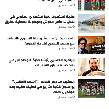
مثالية في “كان السيدات”
مند أسبوعين
طنجة تستضيف نخبة الشطرنج المغربي في
نهائيات كأس العرش والبطولة الوطنية للفرق
مند أسبوعين
نهضة بركان تعزز مشروعها النسوي بالتعاقد
مع محمد العبدي لقيادة التكوين
مند أسبوعين
إبراهيم العسري رئيسًا جديدًا للوداد الرياضي
بعد حسم سباق الانتخابات
مند أسبوعين
المغرب سادس العالم.. “أسود الأطلس”
يواصلون كتابة التاريخ في تصنيف الفيفا بعد
مونديال 2026
مند أسبوعين