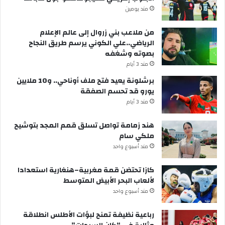
مند يومين
من ملاعب بني زروال إلى عالم الإعلام
الرياضي..علي الكوني يرسم طريق النجاح
بصوته وشغفه
مند 3 أيام
برشلونة يعيد فتح ملف أوناحي.. و10 ملايين
يورو قد تحسم الصفقة
مند 3 أيام
هند زمامة تواصل تسلق قمم المجد بتوشيح
ملكي سام
مند أسبوع واحد
كازا تحتضن قمة مغربية–هنغارية استعدادا
لألعاب البحر الأبيض المتوسط
مند أسبوع واحد
رباعية نظيفة تمنح لبؤات الأطلس انطلاقة