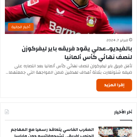
أخبار الجالية
فبراير 7, 2024
بالفيديو..عدلي يقود فريقه باير ليفركوزن
لنصف نهائي كأس ألمانيا
تأهل فريق باير ليفركوزن لنصف نهائي كأس ألمانيا بعد انتصاره على
ضيفه شتوتغارت بثلاثة أهداف لهدفين ضمن المواجهة التي جمعتهما…
إقرا المزيد
أخر الأخيار
المغرب الفاسي يتعاقد رسميا مع المهاجم
الجنوب إفريقي تشيجوفاتسو جون ماباسا