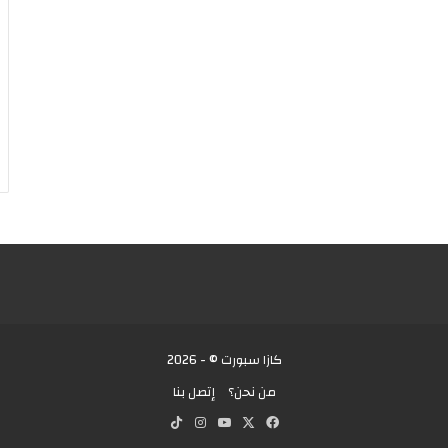
كازا سبورت © - 2026
من نحن؟
إتصل بنا
X
فيسبوك
يوتيوب
انستقرام
‫TikTok