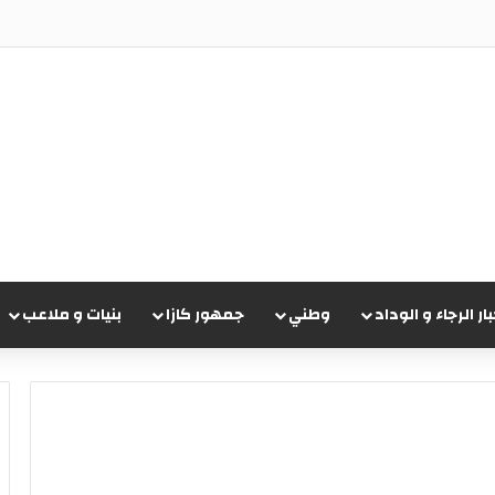
علان عن جناحه الجديد وسط ترقب جماهيري
بار الرجاء و الوداد
وطني
جمهور كازا
بنيات و ملاعب