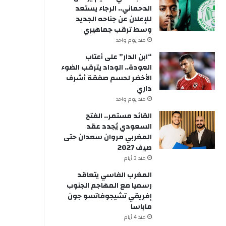
الدحماني.. الرجاء يستعد
للإعلان عن جناحه الجديد
وسط ترقب جماهيري
مند يوم واحد
“ابن الدار” على أعتاب
العودة.. الوداد يترقب الضوء
الأخضر لحسم صفقة أشرف
داري
مند يوم واحد
القائد مستمر.. الفتح
السعودي يُجدد عقد
المغربي مروان سعدان حتى
صيف 2027
مند 3 أيام
المغرب الفاسي يتعاقد
رسميا مع المهاجم الجنوب
إفريقي تشيجوفاتسو جون
ماباسا
مند 4 أيام