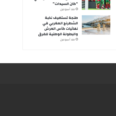
“كان السيدات”
مند أسبوعين
طنجة تستضيف نخبة
الشطرنج المغربي في
نهائيات كأس العرش
والبطولة الوطنية للفرق
مند أسبوعين