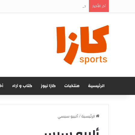
مفاجأة في تقديم يونس الدحماني.. الرجاء يستعد للإ
أخر الأخبار
الرئيسية
منتخبات
كازا نيوز
كتاب و آراء
أخ
الرئيسية
/
ألييو سيسي
ألييو سيسي