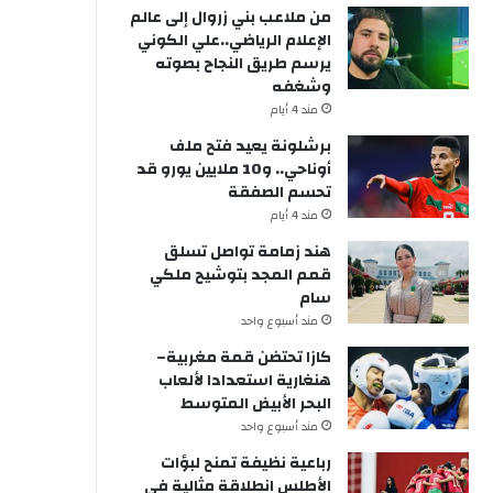
من ملاعب بني زروال إلى عالم
الإعلام الرياضي..علي الكوني
يرسم طريق النجاح بصوته
وشغفه
مند 4 أيام
برشلونة يعيد فتح ملف
أوناحي.. و10 ملايين يورو قد
تحسم الصفقة
مند 4 أيام
هند زمامة تواصل تسلق
قمم المجد بتوشيح ملكي
سام
مند أسبوع واحد
كازا تحتضن قمة مغربية–
هنغارية استعدادا لألعاب
البحر الأبيض المتوسط
مند أسبوع واحد
رباعية نظيفة تمنح لبؤات
الأطلس انطلاقة مثالية في