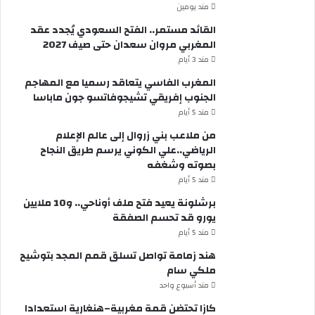
مند يومين
القائد مستمر.. الفتح السعودي يُجدد عقد
المغربي مروان سعدان حتى صيف 2027
مند 3 أيام
المغرب الفاسي يتعاقد رسميا مع المهاجم
الجنوب إفريقي تشيجوفاتسو جون ماباسا
مند 5 أيام
من ملاعب بني زروال إلى عالم الإعلام
الرياضي..علي الكوني يرسم طريق النجاح
بصوته وشغفه
مند 5 أيام
برشلونة يعيد فتح ملف أوناحي.. و10 ملايين
يورو قد تحسم الصفقة
مند 5 أيام
هند زمامة تواصل تسلق قمم المجد بتوشيح
ملكي سام
مند أسبوع واحد
كازا تحتضن قمة مغربية–هنغارية استعدادا