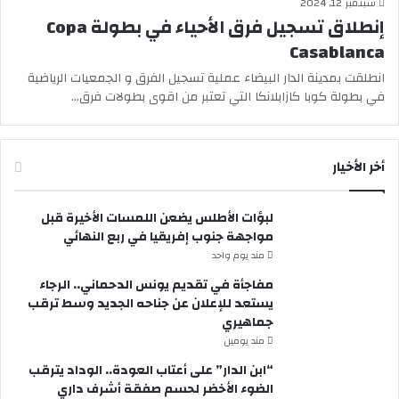
سبتمبر 12, 2024
إنطلاق تسجيل فرق الأحياء في بطولة Copa
Casablanca
انطلقت بمدينة الدار البيضاء عملية تسجيل الفرق و الجمعيات الرياضية
في بطولة كوبا كازابلانكا التي تعتبر من اقوى بطولات فرق…
أخر الأخيار
لبؤات الأطلس يضعن اللمسات الأخيرة قبل
مواجهة جنوب إفريقيا في ربع النهائي
مند يوم واحد
مفاجأة في تقديم يونس الدحماني.. الرجاء
يستعد للإعلان عن جناحه الجديد وسط ترقب
جماهيري
مند يومين
“ابن الدار” على أعتاب العودة.. الوداد يترقب
الضوء الأخضر لحسم صفقة أشرف داري