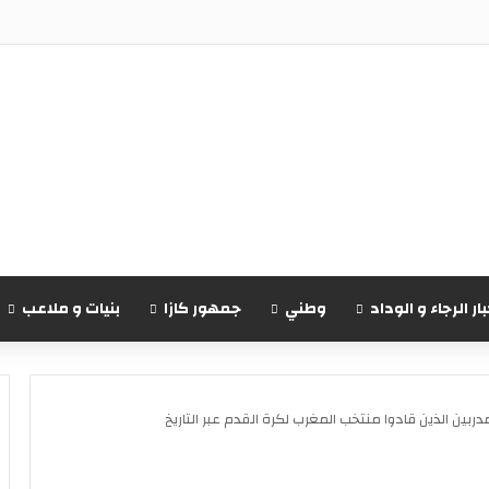
ريقي تشيجوفاتسو جون ماباسا
بار الرجاء و الوداد
وطني
جمهور كازا
بنيات و ملاعب
ربين الذين قادوا منتخب المغرب لكرة القدم عبر التاريخ