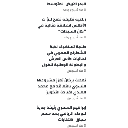
البحر الأبيض المتوسط
مند أسبوع واحد
رباعية نظيفة تمنح لبؤات
الأطلس انطلاقة مثالية في
“كان السيدات”
مند أسبوع واحد
طنجة تستضيف نخبة
الشطرنج المغربي في
نهائيات كأس العرش
والبطولة الوطنية للفرق
مند أسبوعين
نهضة بركان تعزز مشروعها
النسوي بالتعاقد مع محمد
العبدي لقيادة التكوين
مند أسبوعين
إبراهيم العسري رئيسًا جديدًا
للوداد الرياضي بعد حسم
سباق الانتخابات
مند أسبوعين