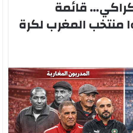
ركراكي… قائمة
وا منتخب المغرب لكرة