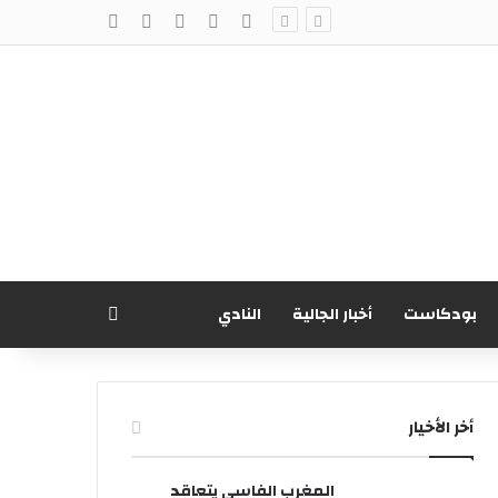
X
فيسبوك
يوتيوب
انستقرام
‫TikTok
بحث
بودكاست
أخبار الجالية
النادي
أخر الأخيار
المغرب الفاسي يتعاقد