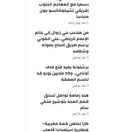
رسميا مع المهاجم الجنوب
إفريقي تشيجوفاتسو جون
ماباسا
مند يوم واحد
من ملاعب بني زروال إلى عالم
الإعلام الرياضي..علي الكوني
يرسم طريق النجاح بصوته
وشغفه
مند يومين
برشلونة يعيد فتح ملف
أوناحي.. و10 ملايين يورو قد
تحسم الصفقة
مند يومين
هند زمامة تواصل تسلق
قمم المجد بتوشيح ملكي
سام
مند 6 أيام
كازا تحتضن قمة مغربية–
هنغارية استعدادا لألعاب