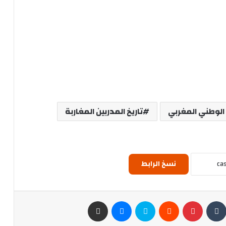
الوطني المغربي
تاريخ المدربين المغاربة
نسخ الرابط
‏Tumblr
بينتيريست
‏Reddit
سكايب
ماسنجر
مشاركة عبر البريد