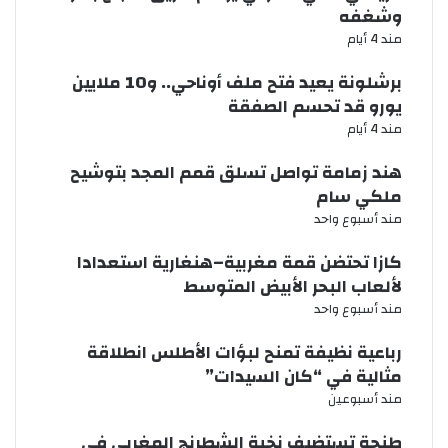
وشغفه
مند 4 أيام
برشلونة يعيد فتح ملف أوناحي.. و10 ملايين
يورو قد تحسم الصفقة
مند 4 أيام
هند زمامة تواصل تسلق قمم المجد بتوشيح
ملكي سام
مند أسبوع واحد
كازا تحتضن قمة مغربية–هنغارية استعدادا
لألعاب البحر الأبيض المتوسط
مند أسبوع واحد
رباعية نظيفة تمنح لبؤات الأطلس انطلاقة
مثالية في “كان السيدات”
مند أسبوعين
طنجة تستضيف نخبة الشطرنج المغربي في