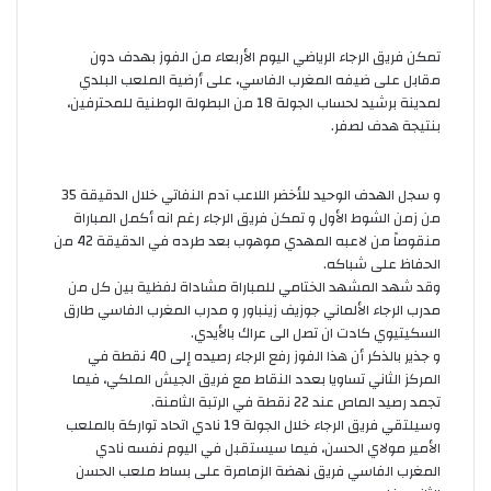
تمكن فريق الرجاء الرياضي اليوم الأربعاء من الفوز بهدف دون
مقابل على ضيفه المغرب الفاسي، على أرضية الملعب البلدي
لمدينة برشيد لحساب الجولة 18 من البطولة الوطنية للمحترفين،
بنتيجة هدف لصفر.
و سجل الهدف الوحيد للأخضر اللاعب آدم النفاتي خلال الدقيقة 35
من زمن الشوط الأول و تمكن فريق الرجاء رغم انه أكمل المباراة
منقوصاً من لاعبه المهدي موهوب بعد طرده في الدقيقة 42 من
الحفاظ على شباكه.
وقد شهد المشهد الختامي للمباراة مشاداة لفظية بين كل من
مدرب الرجاء الألماني جوزيف زينباور و مدرب المغرب الفاسي طارق
السكيتيوي كادت ان تصل الى عراك بالأيدي.
و جذير بالذكر أن هذا الفوز رفع الرجاء رصيده إلى 40 نقطة في
المركز الثاني تساويا بعدد النقاط مع فريق الجيش الملكي، فيما
تجمد رصيد الماص عند 22 نقطة في الرتبة الثامنة.
وسيلتقي فريق الرجاء خلال الجولة 19 نادي اتحاد تواركة بالملعب
الأمير مولاي الحسن، فيما سيستقبل في اليوم نفسه نادي
المغرب الفاسي فريق نهضة الزمامرة على بساط ملعب الحسن