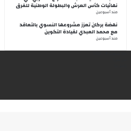
نهائيات كأس العرش والبطولة الوطنية للفرق
مند أسبوعين
نهضة بركان تعزز مشروعها النسوي بالتعاقد
مع محمد العبدي لقيادة التكوين
مند أسبوعين
كازا سبورت © - 2026
من نحن؟
إتصل بنا
فيسبوك
X
يوتيوب
انستقرام
‫TikTok
X
ڤايبر
واتساب
فيسبوك
تيلقرام
زر
الذهاب
إلى
الأعلى