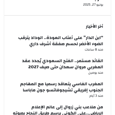
يونيو 27, 2025
أخر الأخيار
“ابن الدار” على أعتاب العودة.. الوداد يترقب
الضوء الأخضر لحسم صفقة أشرف داري
مند 8 ساعات
القائد مستمر.. الفتح السعودي يُجدد عقد
المغربي مروان سعدان حتى صيف 2027
مند يومين
المغرب الفاسي يتعاقد رسميا مع المهاجم
الجنوب إفريقي تشيجوفاتسو جون ماباسا
مند 3 أيام
من ملاعب بني زروال إلى عالم الإعلام
الرياضي..علي الكوني يرسم طريق النجاح بصوته