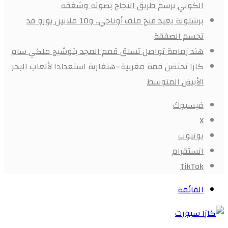
الكوني يرسم طريق النجاح بصوته وشغفه
برشلونة يعيد فتح ملف أوناحي.. و10 ملايين يورو قد
تحسم الصفقة
هند زمامة تواصل تسلق قمم المجد بتوشيح ملكي سام
كازا تحتضن قمة مغربية–هنغارية استعدادا لألعاب البحر
الأبيض المتوسط
فيسبوك
X
يوتيوب
انستقرام
‫TikTok
القائمة