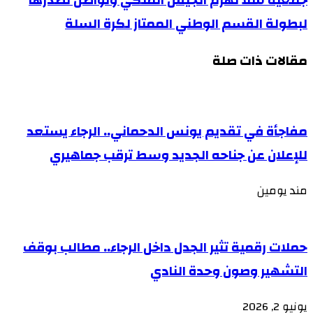
جمعية سلا تهزم الجيش الملكي وتواصل تصدرها
لبطولة القسم الوطني الممتاز لكرة السلة
مقالات ذات صلة
مفاجأة في تقديم يونس الدحماني.. الرجاء يستعد
للإعلان عن جناحه الجديد وسط ترقب جماهيري
مند يومين
حملات رقمية تثير الجدل داخل الرجاء.. مطالب بوقف
التشهير وصون وحدة النادي
يونيو 2, 2026