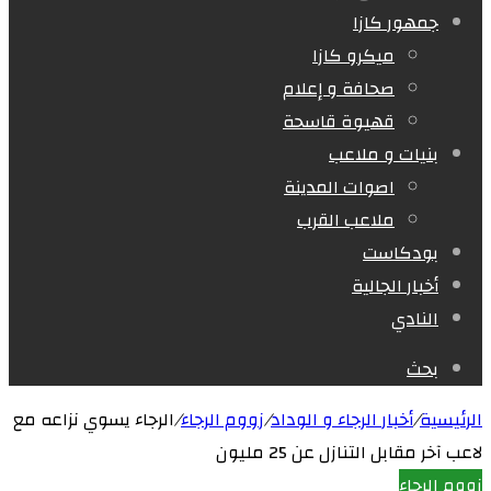
جمهور كازا
ميكرو كازا
صحافة و إعلام
قهيوة قاسحة
بنيات و ملاعب
اصوات المدينة
ملاعب القرب
بودكاست
أخبار الجالية
النادي
بحث
الرئيسية
/
أخبار الرجاء و الوداد
/
زووم الرجاء
/
الرجاء يسوي نزاعه مع
لاعب آخر مقابل التنازل عن 25 مليون
زووم الرجاء