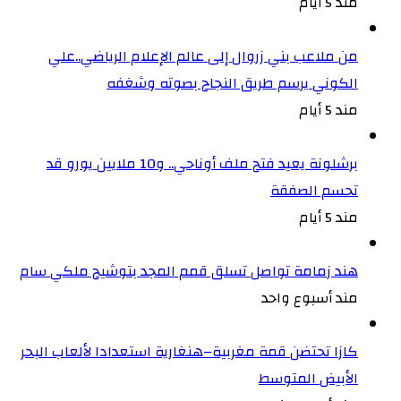
مند 5 أيام
من ملاعب بني زروال إلى عالم الإعلام الرياضي..علي
الكوني يرسم طريق النجاح بصوته وشغفه
مند 5 أيام
برشلونة يعيد فتح ملف أوناحي.. و10 ملايين يورو قد
تحسم الصفقة
مند 5 أيام
هند زمامة تواصل تسلق قمم المجد بتوشيح ملكي سام
مند أسبوع واحد
كازا تحتضن قمة مغربية–هنغارية استعدادا لألعاب البحر
الأبيض المتوسط