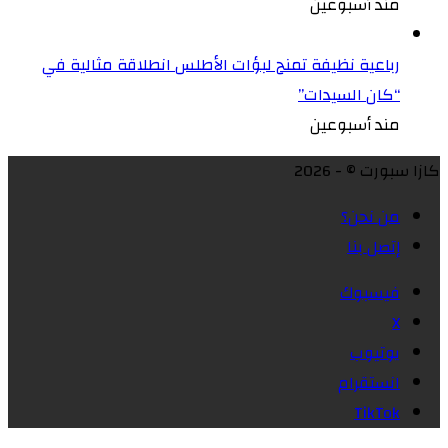
مند أسبوعين
رباعية نظيفة تمنح لبؤات الأطلس انطلاقة مثالية في
“كان السيدات”
مند أسبوعين
كازا سبورت © - 2026
من نحن؟
إتصل بنا
فيسبوك
X
يوتيوب
انستقرام
‫TikTok