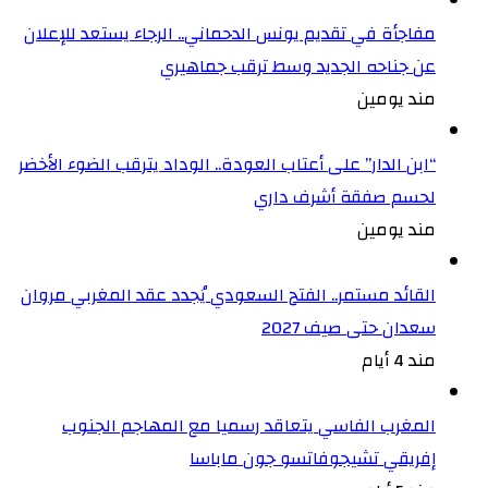
مفاجأة في تقديم يونس الدحماني.. الرجاء يستعد للإعلان
عن جناحه الجديد وسط ترقب جماهيري
مند يومين
“ابن الدار” على أعتاب العودة.. الوداد يترقب الضوء الأخضر
لحسم صفقة أشرف داري
مند يومين
القائد مستمر.. الفتح السعودي يُجدد عقد المغربي مروان
سعدان حتى صيف 2027
مند 4 أيام
المغرب الفاسي يتعاقد رسميا مع المهاجم الجنوب
إفريقي تشيجوفاتسو جون ماباسا