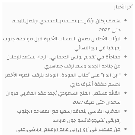
أخر الأخبار
نهضة بركان يؤمّن عرينه.. منير المحمدي يواصل الرحلة
حتى 2028
لبؤات الأطلس يضعن اللمسات الأخيرة قبل مواجهة جنوب
إفريقيا في ربع النهائي
مفاجأة في تقديم يونس الدحماني.. الرجاء يستعد للإعلان
عن جناحه الجديد وسط ترقب جماهيري
“ابن الدار” على أعتاب العودة.. الوداد يترقب الضوء الأخضر
لحسم صفقة أشرف داري
القائد مستمر.. الفتح السعودي يُجدد عقد المغربي مروان
سعدان حتى صيف 2027
المغرب الفاسي يتعاقد رسميا مع المهاجم الجنوب
إفريقي تشيجوفاتسو جون ماباسا
من ملاعب بني زروال إلى عالم الإعلام الرياضي..علي