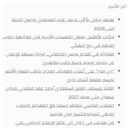
أخر الأخبار
نهضة بركان يؤمّن عرينه.. منير المحمدي يواصل الرحلة
حتى 2028
لبؤات الأطلس يضعن اللمسات الأخيرة قبل مواجهة جنوب
إفريقيا في ربع النهائي
مفاجأة في تقديم يونس الدحماني.. الرجاء يستعد للإعلان
عن جناحه الجديد وسط ترقب جماهيري
“ابن الدار” على أعتاب العودة.. الوداد يترقب الضوء الأخضر
لحسم صفقة أشرف داري
القائد مستمر.. الفتح السعودي يُجدد عقد المغربي مروان
سعدان حتى صيف 2027
المغرب الفاسي يتعاقد رسميا مع المهاجم الجنوب
إفريقي تشيجوفاتسو جون ماباسا
من ملاعب بني زروال إلى عالم الإعلام الرياضي..علي