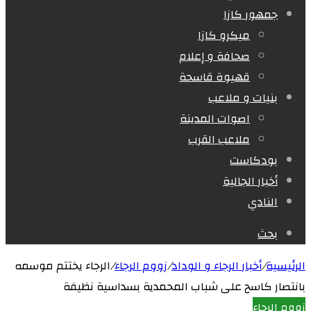
جمهور كازا
ميكرو كازا
صحافة و إعلام
قهيوة قاسحة
بنيات و ملاعب
اصوات المدينة
ملاعب القرب
بودكاست
أخبار الجالية
النادي
بحث
الرئيسية
/
أخبار الرجاء و الوداد
/
زووم الرجاء
/
الرجاء يختتم موسمه
بانتصار كاسح على شباب المحمدية بسداسية نظيفة
زووم الرجاء