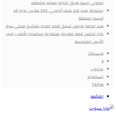
الكوني يرسم طريق النجاح بصوته وشغفه
برشلونة يعيد فتح ملف أوناحي.. و10 ملايين يورو قد
تحسم الصفقة
هند زمامة تواصل تسلق قمم المجد بتوشيح ملكي سام
كازا تحتضن قمة مغربية–هنغارية استعدادا لألعاب البحر
الأبيض المتوسط
فيسبوك
X
يوتيوب
انستقرام
‫TikTok
القائمة