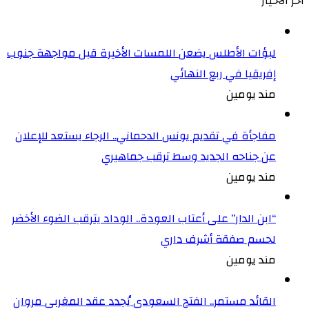
أخر الأخيار
لبؤات الأطلس يضعن اللمسات الأخيرة قبل مواجهة جنوب
إفريقيا في ربع النهائي
مند يومين
مفاجأة في تقديم يونس الدحماني.. الرجاء يستعد للإعلان
عن جناحه الجديد وسط ترقب جماهيري
مند يومين
“ابن الدار” على أعتاب العودة.. الوداد يترقب الضوء الأخضر
لحسم صفقة أشرف داري
مند يومين
القائد مستمر.. الفتح السعودي يُجدد عقد المغربي مروان