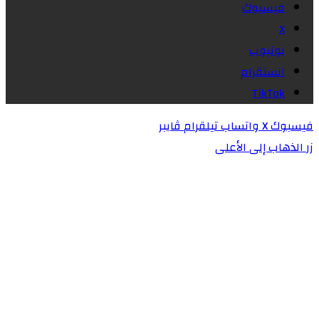
فيسبوك
X
يوتيوب
انستقرام
‫TikTok
فيسبوك
X
واتساب
تيلقرام
ڤايبر
زر الذهاب إلى الأعلى