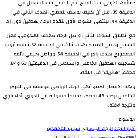
دقائقها الأولى، حيث افتتح آدم النفاتي باب التسجيل في
الدقيقة 39، قبل أن يضيف يوسف بلعمري الهدف الثاني في
الدقيقة 44، لينتهي الشوط الأول بتقدم الرجاء بهدفين دون رد.
مع انطلاق الشوط الثاني، واصل الرجاء ضغطه الهجومي، فعزز
الحسين رحيمي النتيجة بهدف ثالث في الدقيقة 52، أعقبه أيوب
المعموري بهدف رابع في الدقيقة 54. وواصل رحيمي تألقه
بتسجيله الهدفين الخامس والسادس في الدقيقتين 63 و84،
محققاً “هاتريك” في اللقاء.
وبهذا الانتصار الكبير، أنهى الرجاء الرياضي موسمه في المركز
الخامس برصيد 48 نقطة، مختتماً مشواره في الدوري بأداء قوي
ونتيجة لافتة.
الوسوم
أخبار الرجاء
الرجاء البيضاوي
شباب المحمدية
نسخ الرابط