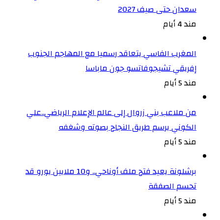
سعدان حتى صيف 2027
مند 4 أيام
المغرب الفاسي يتعاقد رسميا مع المهاجم الجنوب
إفريقي تشيجوفاتسو جون ماباسا
مند 5 أيام
من ملاعب بني زروال إلى عالم الإعلام الرياضي..علي
الكوني يرسم طريق النجاح بصوته وشغفه
مند 5 أيام
برشلونة يعيد فتح ملف أوناحي.. و10 ملايين يورو قد
تحسم الصفقة
مند 5 أيام