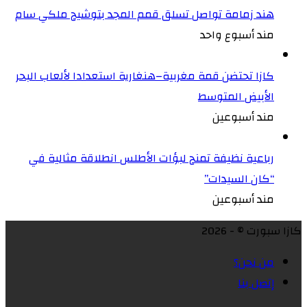
هند زمامة تواصل تسلق قمم المجد بتوشيح ملكي سام
مند أسبوع واحد
كازا تحتضن قمة مغربية–هنغارية استعدادا لألعاب البحر
الأبيض المتوسط
مند أسبوعين
رباعية نظيفة تمنح لبؤات الأطلس انطلاقة مثالية في
“كان السيدات”
مند أسبوعين
كازا سبورت © - 2026
من نحن؟
إتصل بنا