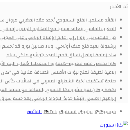
أخر الأخبار
القائد مستمر.. الفتح السعودي يُجدد عقد المغربي مروان سعد
المغرب الفاسي يتعاقد رسميا مع المهاجم الجنوب إفريقي
من ملاعب بني زروال إلى عالم الإعلام الرياضي..علي الكون
برشلونة يعيد فتح ملف أوناحي.. و10 ملايين يورو قد تحسم الصفقة
هند زمامة تواصل تسلق قمم المجد بتوشيح ملكي سام
كازا تحتضن قمة مغربية–هنغارية استعدادا لألعاب البحر ال
رباعية نظيفة تمنح لبؤات الأطلس انطلاقة مثالية في “كان 
طنجة تستضيف نخبة الشطرنج المغربي في نهائيات كأس الع
نهضة بركان تعزز مشروعها النسوي بالتعاقد مع محمد العبد
إبراهيم العسري رئيسًا جديدًا للوداد الرياضي بعد حسم سباق ا
فيسبوك
X
يوتيوب
انستقرام
‫TikTok
القائمة