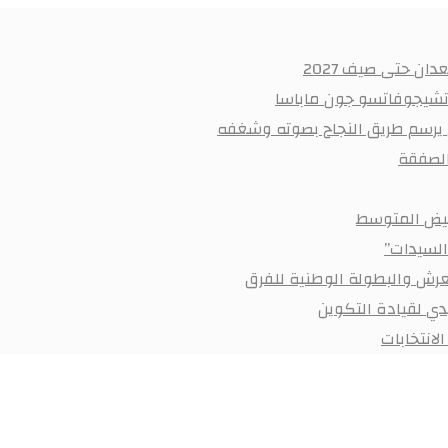
ان حتى صيف 2027
 تشيجوفاتسو جون ماباسا
ي يرسم طريق النجاح بصوته وشغفه
أبيض المتوسط
السيدات”
رش والبطولة الوطنية للفرق
ي لقيادة التكوين
لانتخابات