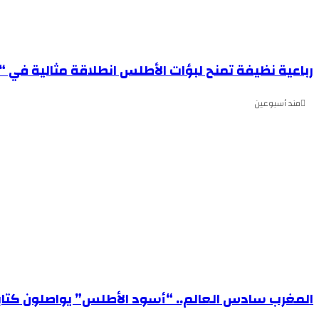
رباعية نظيفة تمنح لبؤات الأطلس انطلاقة مثالية في 
مند أسبوعين
المغرب سادس العالم.. “أسود الأطلس” يواصلون كتابة الت