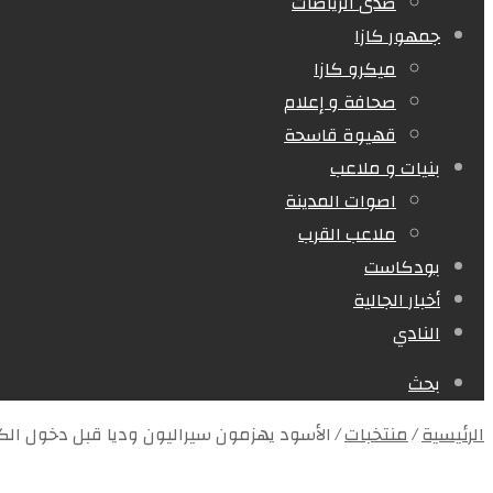
صدى الرياضات
جمهور كازا
ميكرو كازا
صحافة و إعلام
قهيوة قاسحة
بنيات و ملاعب
اصوات المدينة
ملاعب القرب
بودكاست
أخبار الجالية
النادي
بحث
الرئيسية
/
منتخبات
/
الأسود يهزمون سيراليون وديا قبل دخول الك