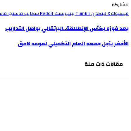
مشاركة
فيسبوك
X
لينكدإن
بينتيريست
سكايب
ماسنجر
ماس
بعد فوزه بكأس الإنطلاقة..البرتقالي يواصل التداريب
الأخضر يأجل جمعه العام التكميلي لموعد لاحق
مقالات ذات صلة