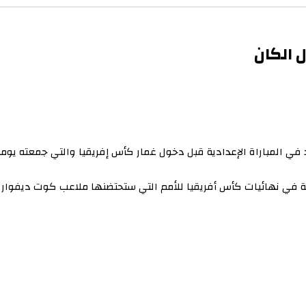
 الكان
إعدادية قبل دخول غمار كأس إفريقيا والتي جمعته يومه الخميس 11 يناير 2024 بمنتخب
نهائيات كأس أفريقيا للأمم التي ستحتضنها ملاعب كوت ديفوار انطلاقا من بع