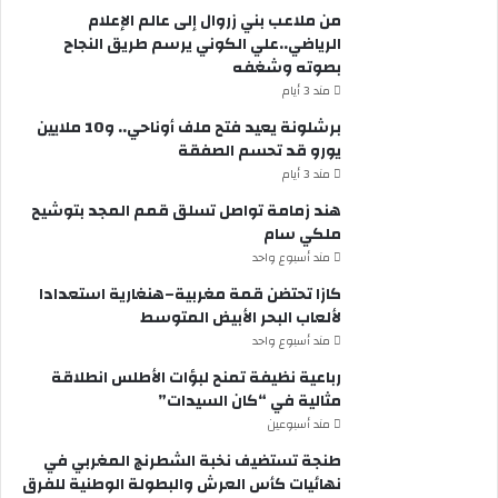
من ملاعب بني زروال إلى عالم الإعلام
الرياضي..علي الكوني يرسم طريق النجاح
بصوته وشغفه
مند 3 أيام
برشلونة يعيد فتح ملف أوناحي.. و10 ملايين
يورو قد تحسم الصفقة
مند 3 أيام
هند زمامة تواصل تسلق قمم المجد بتوشيح
ملكي سام
مند أسبوع واحد
كازا تحتضن قمة مغربية–هنغارية استعدادا
لألعاب البحر الأبيض المتوسط
مند أسبوع واحد
رباعية نظيفة تمنح لبؤات الأطلس انطلاقة
مثالية في “كان السيدات”
مند أسبوعين
طنجة تستضيف نخبة الشطرنج المغربي في
نهائيات كأس العرش والبطولة الوطنية للفرق