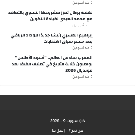
مند أسبوعين
نهضة بركان تعزز مشروعها النسوي بالتعاقد
مع محمد العبدي لقيادة التكوين
مند أسبوعين
إبراهيم العسري رئيسًا جديدًا للوداد الرياضي
بعد حسم سباق الانتخابات
مند أسبوعين
المغرب سادس العالم.. “أسود الأطلس”
يواصلون كتابة التاريخ في تصنيف الفيفا بعد
مونديال 2026
مند أسبوعين
كازا سبورت © - 2026
من نحن؟
إتصل بنا