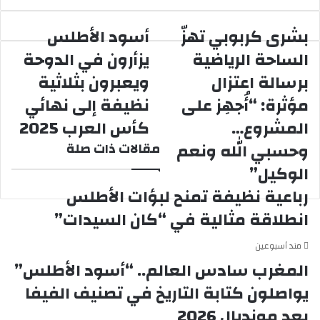
بشرى كربوبي تهزّ
أسود الأطلس
الساحة الرياضية
يزأرون في الدوحة
برسالة اعتزال
ويعبرون بثلاثية
مؤثرة: “أُجهِز على
نظيفة إلى نهائي
المشروع…
كأس العرب 2025
وحسبي الله ونعم
مقالات ذات صلة
الوكيل”
رباعية نظيفة تمنح لبؤات الأطلس
انطلاقة مثالية في “كان السيدات”
مند أسبوعين
المغرب سادس العالم.. “أسود الأطلس”
يواصلون كتابة التاريخ في تصنيف الفيفا
بعد مونديال 2026