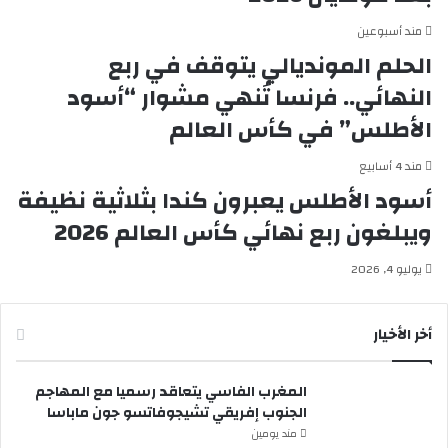
مند أسبوعين
الحلم المونديالي يتوقف في ربع
النهائي.. فرنسا تُنهي مشوار “أسود
الأطلس” في كأس العالم
مند 4 أسابيع
أسود الأطلس يعبرون كندا بثلاثية نظيفة
ويبلغون ربع نهائي كأس العالم 2026
يوليو 4, 2026
أخر الأخيار
المغرب الفاسي يتعاقد رسميا مع المهاجم
الجنوب إفريقي تشيجوفاتسو جون ماباسا
مند يومين