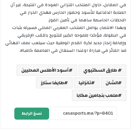
في المقابل، حاول المنتخب التنزاني العودة في النتيجة، غير أن
الصلابة الدفاعية للأسود وحضور الحارس مهدي الحرار في
اللحظات الحاسمة ساهما في تأمين الفوز.
وبهذا الانتصار، يواصل المنتخب المغربي المحلي مسيرته بثبات
في البطولة، مؤكدا طموحه الكبير للتتويج باللقب الإفريقي
وإضافة إنجاز جديد لكرة القدم الوطنية حيث سيلعب نصف النهائي
ضد الفائز في مباراة اوغندا السنغال في العاصمة كامبالا.
طارق السكتيوي
أسود الأطلس المحليين
الشان
تانزانيا
طايفا ستارز
ملعب بنجامين مكابا
نسخ الرابط