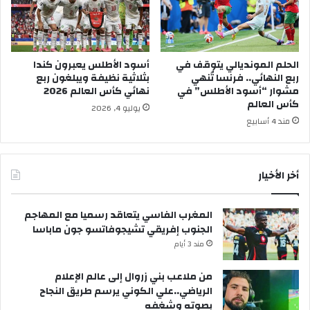
الحلم المونديالي يتوقف في
أسود الأطلس يعبرون كندا
ربع النهائي.. فرنسا تُنهي
بثلاثية نظيفة ويبلغون ربع
مشوار “أسود الأطلس” في
نهائي كأس العالم 2026
كأس العالم
يوليو 4, 2026
مند 4 أسابيع
أخر الأخيار
المغرب الفاسي يتعاقد رسميا مع المهاجم
الجنوب إفريقي تشيجوفاتسو جون ماباسا
مند 3 أيام
من ملاعب بني زروال إلى عالم الإعلام
الرياضي..علي الكوني يرسم طريق النجاح
بصوته وشغفه