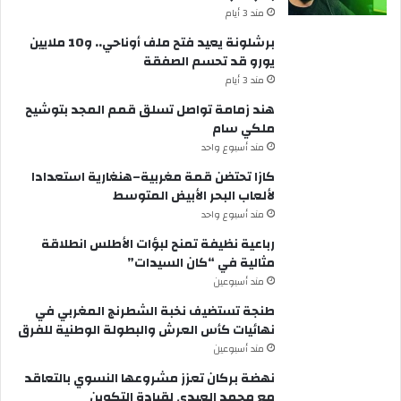
مند 3 أيام
برشلونة يعيد فتح ملف أوناحي.. و10 ملايين
يورو قد تحسم الصفقة
مند 3 أيام
هند زمامة تواصل تسلق قمم المجد بتوشيح
ملكي سام
مند أسبوع واحد
كازا تحتضن قمة مغربية–هنغارية استعدادا
لألعاب البحر الأبيض المتوسط
مند أسبوع واحد
رباعية نظيفة تمنح لبؤات الأطلس انطلاقة
مثالية في “كان السيدات”
مند أسبوعين
طنجة تستضيف نخبة الشطرنج المغربي في
نهائيات كأس العرش والبطولة الوطنية للفرق
مند أسبوعين
نهضة بركان تعزز مشروعها النسوي بالتعاقد
مع محمد العبدي لقيادة التكوين