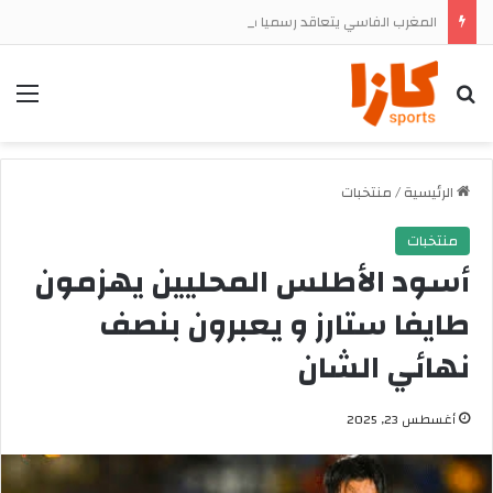
المغرب الفاسي يتعاقد رسميا مع المهاجم الجنوب إفريقي تشيجوفاتسو جون ماباسا
بحث
الق
الرئيسية
/
منتخبات
منتخبات
أسود الأطلس المحليين يهزمون
طايفا ستارز و يعبرون بنصف
نهائي الشان
أغسطس 23, 2025