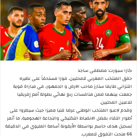
كازا سبورت: مصطفى ساجد
حقق المنتخب المغربي للمحليين، فوزا مستحقاً على نظيره
التنزاني طايفا ستارز صاحب الارض و الجمهور، في مباراة قوية
جمعت بينهما ضمن منافسات ربع نهائي بطولة أمم إفريقيا
للاعبين المحليين.
وقدم لاعبو المنتخب الوطني عرضا فنيا مميزا حيث سيطروا على
أطوار اللقاء بفضل الانضباط التكتيكي والنجاعة الهجومية، ما أثمر
تسجيل هدف حاسم بواسطة الأيقونة أسامة المليوي في الدقيقة
66 منحت التفوق للمغرب.