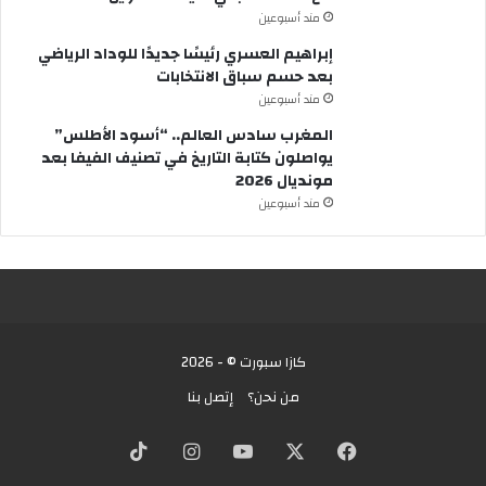
مند أسبوعين
إبراهيم العسري رئيسًا جديدًا للوداد الرياضي
بعد حسم سباق الانتخابات
مند أسبوعين
المغرب سادس العالم.. “أسود الأطلس”
يواصلون كتابة التاريخ في تصنيف الفيفا بعد
مونديال 2026
مند أسبوعين
كازا سبورت © - 2026
من نحن؟
إتصل بنا
X
فيسبوك
يوتيوب
انستقرام
‫TikTok