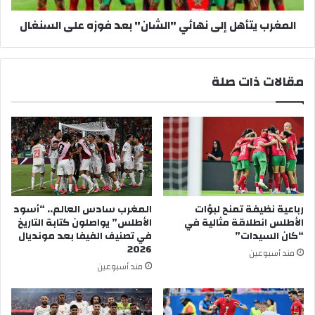
المغرب يتأهل إلى نهائي "الشان" بعد فوزه على السنغال
مقالات ذات صلة
رباعية نظيفة تمنح لبؤات
المغرب سادس العالم.. “أسود
الأطلس انطلاقة مثالية في
الأطلس” يواصلون كتابة التاريخ
“كان السيدات”
في تصنيف الفيفا بعد مونديال
2026
مند أسبوعين
مند أسبوعين