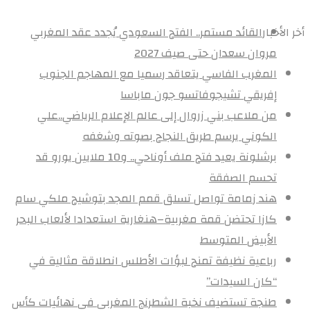
أخر الأخبار
القائد مستمر.. الفتح السعودي يُجدد عقد المغربي
مروان سعدان حتى صيف 2027
المغرب الفاسي يتعاقد رسميا مع المهاجم الجنوب
إفريقي تشيجوفاتسو جون ماباسا
من ملاعب بني زروال إلى عالم الإعلام الرياضي..علي
الكوني يرسم طريق النجاح بصوته وشغفه
برشلونة يعيد فتح ملف أوناحي.. و10 ملايين يورو قد
تحسم الصفقة
هند زمامة تواصل تسلق قمم المجد بتوشيح ملكي سام
كازا تحتضن قمة مغربية–هنغارية استعدادا لألعاب البحر
الأبيض المتوسط
رباعية نظيفة تمنح لبؤات الأطلس انطلاقة مثالية في
“كان السيدات”
طنجة تستضيف نخبة الشطرنج المغربي في نهائيات كأس