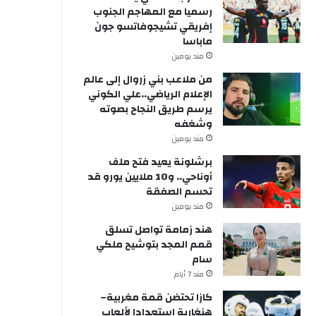
رسميا مع المهاجم الجنوب
إفريقي تشيجوفاتسو جون
ماباسا
مند يومين
من ملاعب بني زروال إلى عالم
الإعلام الرياضي..علي الكوني
يرسم طريق النجاح بصوته
وشغفه
مند يومين
برشلونة يعيد فتح ملف
أوناحي.. و10 ملايين يورو قد
تحسم الصفقة
مند يومين
هند زمامة تواصل تسلق
قمم المجد بتوشيح ملكي
سام
مند 7 أيام
كازا تحتضن قمة مغربية–
هنغارية استعدادا لألعاب