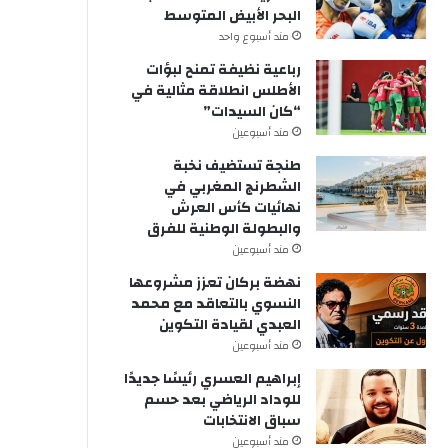
البحر الأبيض المتوسط
مند أسبوع واحد
رباعية نظيفة تمنح لبؤات
الأطلس انطلاقة مثالية في
“كان السيدات”
مند أسبوعين
طنجة تستضيف نخبة
الشطرنج المغربي في
نهائيات كأس العرش
والبطولة الوطنية للفرق
مند أسبوعين
نهضة بركان تعزز مشروعها
النسوي بالتعاقد مع محمد
العبدي لقيادة التكوين
مند أسبوعين
إبراهيم العسري رئيسًا جديدًا
للوداد الرياضي بعد حسم
سباق الانتخابات
مند أسبوعين