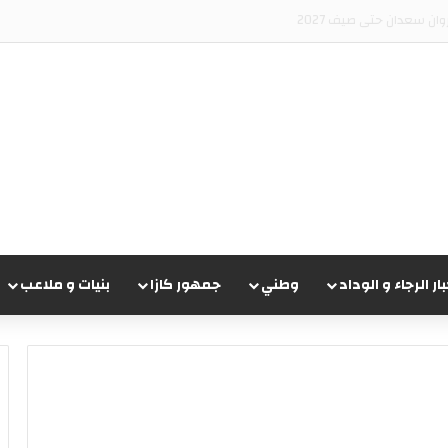
ريقي تشيجوفاتسو جون ماباسا
بار الرجاء و الوداد
وطني
جمهور كازا
بنيات و ملاعب