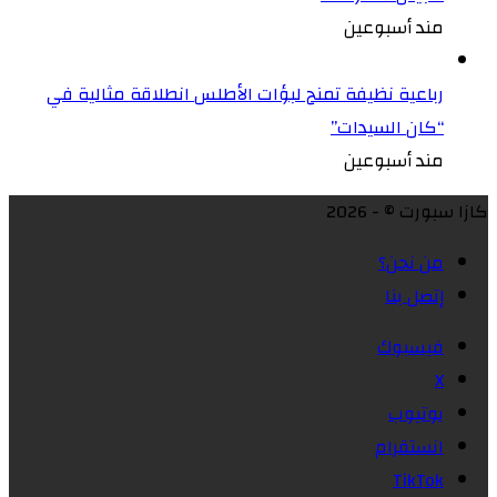
مند أسبوعين
رباعية نظيفة تمنح لبؤات الأطلس انطلاقة مثالية في
“كان السيدات”
مند أسبوعين
كازا سبورت © - 2026
من نحن؟
إتصل بنا
فيسبوك
X
يوتيوب
انستقرام
‫TikTok