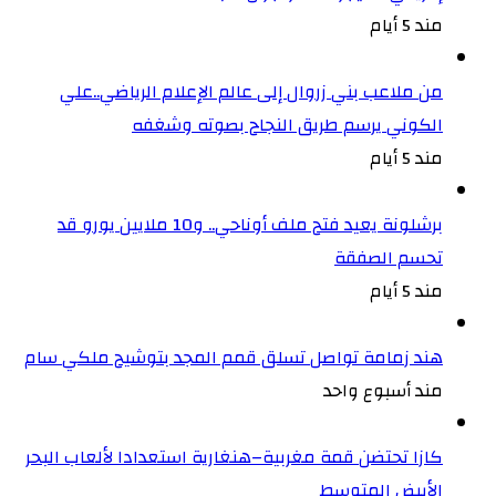
مند 5 أيام
من ملاعب بني زروال إلى عالم الإعلام الرياضي..علي
الكوني يرسم طريق النجاح بصوته وشغفه
مند 5 أيام
برشلونة يعيد فتح ملف أوناحي.. و10 ملايين يورو قد
تحسم الصفقة
مند 5 أيام
هند زمامة تواصل تسلق قمم المجد بتوشيح ملكي سام
مند أسبوع واحد
كازا تحتضن قمة مغربية–هنغارية استعدادا لألعاب البحر
الأبيض المتوسط