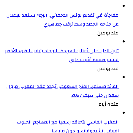
مفاجأة في تقديم يونس الدحماني.. الرجاء يستعد للإعلان
عن جناحه الجديد وسط ترقب جماهيري
مند يومين
“ابن الدار” على أعتاب العودة.. الوداد يترقب الضوء الأخضر
لحسم صفقة أشرف داري
مند يومين
القائد مستمر.. الفتح السعودي يُجدد عقد المغربي مروان
سعدان حتى صيف 2027
مند 4 أيام
المغرب الفاسي يتعاقد رسميا مع المهاجم الجنوب
إفريقي تشيجوفاتسو جون ماباسا