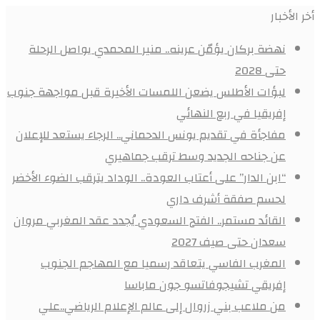
أخر الأخبار
نهضة بركان يؤمّن عرينه.. منير المحمدي يواصل الرحلة
حتى 2028
لبؤات الأطلس يضعن اللمسات الأخيرة قبل مواجهة جنوب
إفريقيا في ربع النهائي
مفاجأة في تقديم يونس الدحماني.. الرجاء يستعد للإعلان
عن جناحه الجديد وسط ترقب جماهيري
“ابن الدار” على أعتاب العودة.. الوداد يترقب الضوء الأخضر
لحسم صفقة أشرف داري
القائد مستمر.. الفتح السعودي يُجدد عقد المغربي مروان
سعدان حتى صيف 2027
المغرب الفاسي يتعاقد رسميا مع المهاجم الجنوب
إفريقي تشيجوفاتسو جون ماباسا
من ملاعب بني زروال إلى عالم الإعلام الرياضي..علي