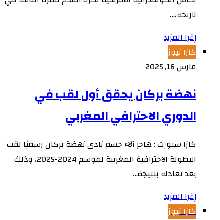
لكأس الكونفدرالية الأفريقية لكرة القدم للمرة الثالثة في
تاريخه،…
إقرا المزيد
كازا نيوز
مارس 16, 2025
نهضة بركان يحقق أول لقب في
الدوري الاحترافي المغربي
كازا سبورت : هاجر آلاء حسم نادي نهضة بركان رسميًا لقب
البطولة الاحترافية المغربية لموسم 2024-2025، وذلك
بعد تعادله بنتيجة…
إقرا المزيد
كازا نيوز