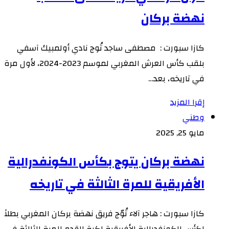
نهضة بركان
كازا سبورت : مصطفى ساجد تُوج نادي أولمبيك آسفي
بلقب كأس العرش المغربي لموسم 2023-2024، لأول مرة
في تاريخه، بعد…
إقرا المزيد
وطني
مايو 25, 2025
نهضة بركان يتوج بكأس الكونفدرالية
الأفريقية للمرة الثالثة في تاريخه
كازا سبورت : هاجر آلاء تُوّج فريق نهضة بركان المغربي بطلاً