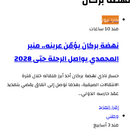
نهضة بركان
كازا نيوز
مند 10 ساعات
نهضة بركان يؤمّن عرينه.. منير
المحمدي يواصل الرحلة حتى 2028
حسم نادي نهضة بركان أحد أبرز ملفاته خلال فترة
الانتقالات الصيفية، بعدما توصل إلى اتفاق يقضي بتمديد
عقد حارسه الدولي…
إقرا المزيد
وطني
مند 3 أسابيع