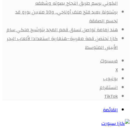
الكوني يرسم طريق النجاح بصوته وشغفه
برشلونة يعيد فتح ملف أوناحي.. و10 ملايين يورو قد
تحسم الصفقة
هند زمامة تواصل تسلق قمم المجد بتوشيح ملكي سام
كازا تحتضن قمة مغربية–هنغارية استعدادا لألعاب البحر
الأبيض المتوسط
فيسبوك
X
يوتيوب
انستقرام
‫TikTok
القائمة