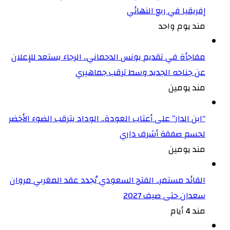
إفريقيا في ربع النهائي
مند يوم واحد
مفاجأة في تقديم يونس الدحماني.. الرجاء يستعد للإعلان
عن جناحه الجديد وسط ترقب جماهيري
مند يومين
“ابن الدار” على أعتاب العودة.. الوداد يترقب الضوء الأخضر
لحسم صفقة أشرف داري
مند يومين
القائد مستمر.. الفتح السعودي يُجدد عقد المغربي مروان
سعدان حتى صيف 2027
مند 4 أيام