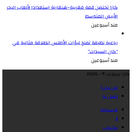
كازا تحتضن قمة مغربية–هنغارية استعدادا لألعاب البحر
الأبيض المتوسط
مند أسبوعين
رباعية نظيفة تمنح لبؤات الأطلس انطلاقة مثالية في
“كان السيدات”
مند أسبوعين
كازا سبورت © - 2026
من نحن؟
إتصل بنا
فيسبوك
X
يوتيوب