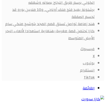
الكوني يرسم طريق النجاح بصوته وشغفه
برشلونة يعيد فتح ملف أوناحي.. و10 ملايين يورو قد
تحسم الصفقة
هند زمامة تواصل تسلق قمم المجد بتوشيح ملكي سام
كازا تحتضن قمة مغربية–هنغارية استعدادا لألعاب البحر
الأبيض المتوسط
فيسبوك
X
يوتيوب
انستقرام
‫TikTok
القائمة