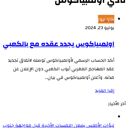
نادي اولمبياكوس
كازا نيوز
يوليو 23, 2024
اولمبياكوس يجدد عقده مع بالكعبي
أكد الحساب الرسمي لأولمبياكوس توصله لاتفاق تجديد
عقد المهاجم المغربي أيوب الكعبي دون الإعلان عن
مدته. وأعلن أولمبياكوس في بيان…
إقرا المزيد
أخر الأخيار
لبؤات الأطلس يضعن اللمسات الأخيرة قبل مواجهة جنوب