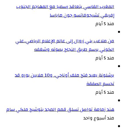
المغرب الفاسي يتعاقد رسميا مع المهاجم الجنوب
إفريقي تشيجوفاتسو جون ماباسا
مند 5 أيام
من ملاعب بني زروال إلى عالم الإعلام الرياضي..علي
الكوني يرسم طريق النجاح بصوته وشغفه
مند 5 أيام
برشلونة يعيد فتح ملف أوناحي.. و10 ملايين يورو قد
تحسم الصفقة
مند 5 أيام
هند زمامة تواصل تسلق قمم المجد بتوشيح ملكي سام
مند أسبوع واحد