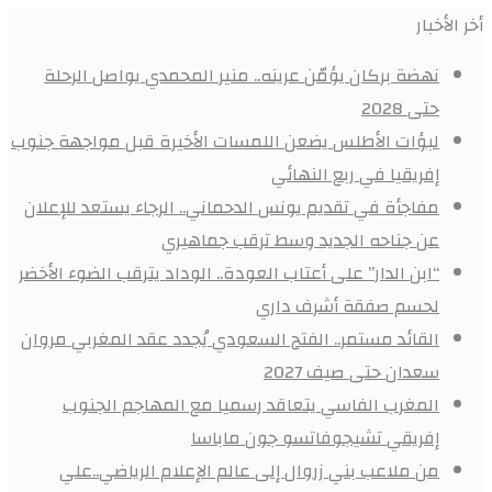
أخر الأخبار
نهضة بركان يؤمّن عرينه.. منير المحمدي يواصل الرحلة
حتى 2028
لبؤات الأطلس يضعن اللمسات الأخيرة قبل مواجهة جنوب
إفريقيا في ربع النهائي
مفاجأة في تقديم يونس الدحماني.. الرجاء يستعد للإعلان
عن جناحه الجديد وسط ترقب جماهيري
“ابن الدار” على أعتاب العودة.. الوداد يترقب الضوء الأخضر
لحسم صفقة أشرف داري
القائد مستمر.. الفتح السعودي يُجدد عقد المغربي مروان
سعدان حتى صيف 2027
المغرب الفاسي يتعاقد رسميا مع المهاجم الجنوب
إفريقي تشيجوفاتسو جون ماباسا
من ملاعب بني زروال إلى عالم الإعلام الرياضي..علي