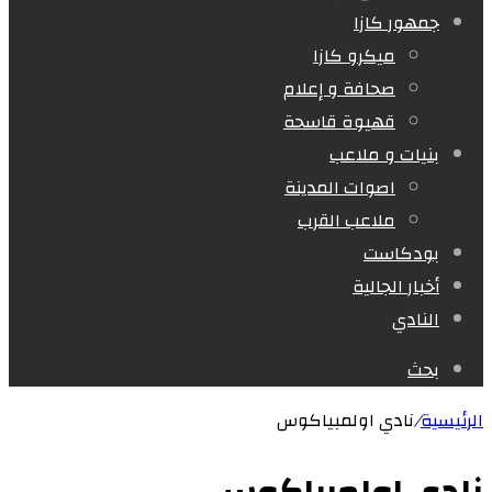
جمهور كازا
ميكرو كازا
صحافة و إعلام
قهيوة قاسحة
بنيات و ملاعب
اصوات المدينة
ملاعب القرب
بودكاست
أخبار الجالية
النادي
بحث
الرئيسية
/
نادي اولمبياكوس