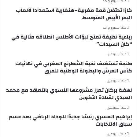
مند أسبوع واحد
كازا تحتضن قمة مغربية–هنغارية استعدادا لألعاب
البحر الأبيض المتوسط
مند أسبوع واحد
رباعية نظيفة تمنح لبؤات الأطلس انطلاقة مثالية في
“كان السيدات”
مند أسبوعين
طنجة تستضيف نخبة الشطرنج المغربي في نهائيات
كأس العرش والبطولة الوطنية للفرق
مند أسبوعين
نهضة بركان تعزز مشروعها النسوي بالتعاقد مع محمد
العبدي لقيادة التكوين
مند أسبوعين
إبراهيم العسري رئيسًا جديدًا للوداد الرياضي بعد حسم
سباق الانتخابات
مند أسبوعين