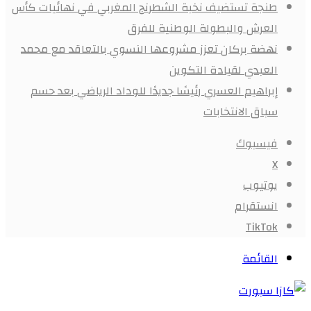
طنجة تستضيف نخبة الشطرنج المغربي في نهائيات كأس
العرش والبطولة الوطنية للفرق
نهضة بركان تعزز مشروعها النسوي بالتعاقد مع محمد
العبدي لقيادة التكوين
إبراهيم العسري رئيسًا جديدًا للوداد الرياضي بعد حسم
سباق الانتخابات
فيسبوك
X
يوتيوب
انستقرام
‫TikTok
القائمة