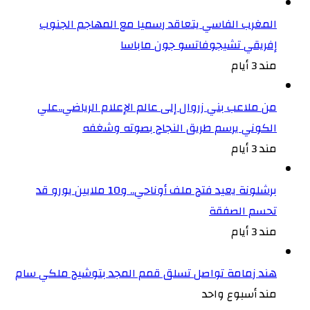
المغرب الفاسي يتعاقد رسميا مع المهاجم الجنوب
إفريقي تشيجوفاتسو جون ماباسا
مند 3 أيام
من ملاعب بني زروال إلى عالم الإعلام الرياضي..علي
الكوني يرسم طريق النجاح بصوته وشغفه
مند 3 أيام
برشلونة يعيد فتح ملف أوناحي.. و10 ملايين يورو قد
تحسم الصفقة
مند 3 أيام
هند زمامة تواصل تسلق قمم المجد بتوشيح ملكي سام
مند أسبوع واحد