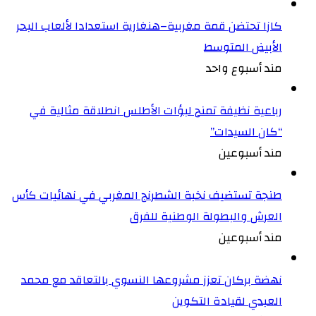
كازا تحتضن قمة مغربية–هنغارية استعدادا لألعاب البحر
الأبيض المتوسط
مند أسبوع واحد
رباعية نظيفة تمنح لبؤات الأطلس انطلاقة مثالية في
“كان السيدات”
مند أسبوعين
طنجة تستضيف نخبة الشطرنج المغربي في نهائيات كأس
العرش والبطولة الوطنية للفرق
مند أسبوعين
نهضة بركان تعزز مشروعها النسوي بالتعاقد مع محمد
العبدي لقيادة التكوين