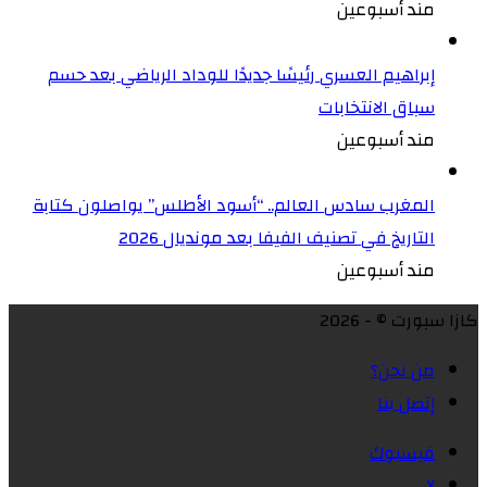
مند أسبوعين
إبراهيم العسري رئيسًا جديدًا للوداد الرياضي بعد حسم
سباق الانتخابات
مند أسبوعين
المغرب سادس العالم.. “أسود الأطلس” يواصلون كتابة
التاريخ في تصنيف الفيفا بعد مونديال 2026
مند أسبوعين
كازا سبورت © - 2026
من نحن؟
إتصل بنا
فيسبوك
X