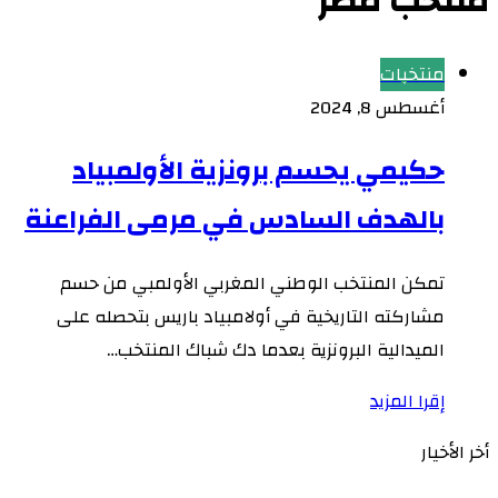
منتخب مصر
منتخبات
أغسطس 8, 2024
حكيمي يحسم برونزية الأولمبياد
بالهدف السادس في مرمى الفراعنة
تمكن المنتخب الوطني المغربي الأولمبي من حسم
مشاركته التاريخية في أولامبياد باريس بتحصله على
الميدالية البرونزية بعدما دك شباك المنتخب…
إقرا المزيد
أخر الأخيار