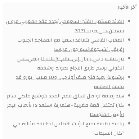
أخر الأخبار
القائد مستمر.. الفتح السعودي يُجدد عقد المغربي مروان
سعدان حتى صيف 2027
المغرب الفاسي يتعاقد رسميا مع المهاجم الجنوب
إفريقي تشيجوفاتسو جون ماباسا
من ملاعب بني زروال إلى عالم الإعلام الرياضي..علي
الكوني يرسم طريق النجاح بصوته وشغفه
برشلونة يعيد فتح ملف أوناحي.. و10 ملايين يورو قد
تحسم الصفقة
هند زمامة تواصل تسلق قمم المجد بتوشيح ملكي سام
كازا تحتضن قمة مغربية–هنغارية استعدادا لألعاب البحر
الأبيض المتوسط
رباعية نظيفة تمنح لبؤات الأطلس انطلاقة مثالية في
“كان السيدات”