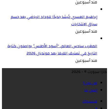
مند أسبوعين
إبراهيم العسري رئيسًا جديدًا للوداد الرياضي بعد حسم
سباق الانتخابات
مند أسبوعين
المغرب سادس العالم.. “أسود الأطلس” يواصلون كتابة
التاريخ في تصنيف الفيفا بعد مونديال 2026
مند أسبوعين
كازا سبورت © - 2026
من نحن؟
إتصل بنا
فيسبوك
X