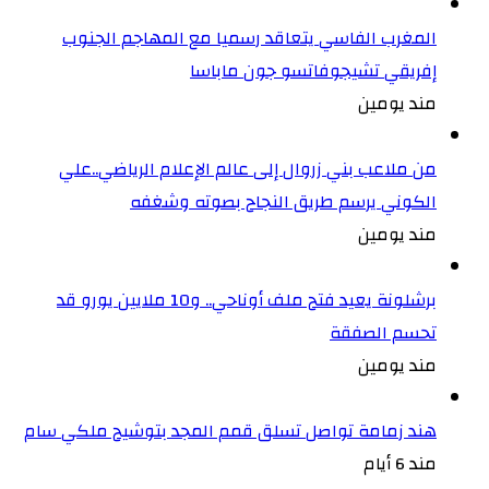
المغرب الفاسي يتعاقد رسميا مع المهاجم الجنوب
إفريقي تشيجوفاتسو جون ماباسا
مند يومين
من ملاعب بني زروال إلى عالم الإعلام الرياضي..علي
الكوني يرسم طريق النجاح بصوته وشغفه
مند يومين
برشلونة يعيد فتح ملف أوناحي.. و10 ملايين يورو قد
تحسم الصفقة
مند يومين
هند زمامة تواصل تسلق قمم المجد بتوشيح ملكي سام
مند 6 أيام