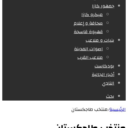
جمهور كازا
ميكرو كازا
صحافة و إعلام
قهيوة قاسحة
بنيات و ملاعب
اصوات المدينة
ملاعب القرب
بودكاست
أخبار الجالية
النادي
بحث
الرئيسية
/
منتخب طاجكستان