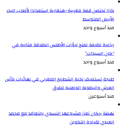
كازا تحتضن قمة مغربية–هنغارية استعدادا لألعاب البحر
الأبيض المتوسط
مند أسبوع واحد
رباعية نظيفة تمنح لبؤات الأطلس انطلاقة مثالية في
“كان السيدات”
مند أسبوع واحد
طنجة تستضيف نخبة الشطرنج المغربي في نهائيات كأس
العرش والبطولة الوطنية للفرق
مند أسبوعين
نهضة بركان تعزز مشروعها النسوي بالتعاقد مع محمد
العبدي لقيادة التكوين