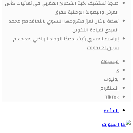
طنجة تستضيف نخبة الشطرنج المغربي في نهائيات كأس
العرش والبطولة الوطنية للفرق
نهضة بركان تعزز مشروعها النسوي بالتعاقد مع محمد
العبدي لقيادة التكوين
إبراهيم العسري رئيسًا جديدًا للوداد الرياضي بعد حسم
سباق الانتخابات
فيسبوك
X
يوتيوب
انستقرام
‫TikTok
القائمة