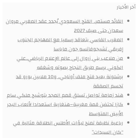
أخر الأخبار
القائد مستمر.. الفتح السعودي يُجدد عقد المغربي مروان
سعدان حتى صيف 2027
المغرب الفاسي يتعاقد رسميا مع المهاجم الجنوب
إفريقي تشيجوفاتسو جون ماباسا
من ملاعب بني زروال إلى عالم الإعلام الرياضي..علي
الكوني يرسم طريق النجاح بصوته وشغفه
برشلونة يعيد فتح ملف أوناحي.. و10 ملايين يورو قد
تحسم الصفقة
هند زمامة تواصل تسلق قمم المجد بتوشيح ملكي سام
كازا تحتضن قمة مغربية–هنغارية استعدادا لألعاب البحر
الأبيض المتوسط
رباعية نظيفة تمنح لبؤات الأطلس انطلاقة مثالية في
“كان السيدات”