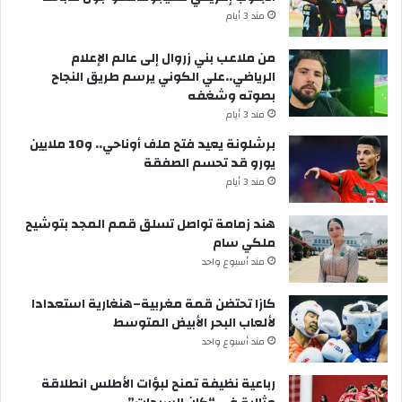
مند 3 أيام
من ملاعب بني زروال إلى عالم الإعلام
الرياضي..علي الكوني يرسم طريق النجاح
بصوته وشغفه
مند 3 أيام
برشلونة يعيد فتح ملف أوناحي.. و10 ملايين
يورو قد تحسم الصفقة
مند 3 أيام
هند زمامة تواصل تسلق قمم المجد بتوشيح
ملكي سام
مند أسبوع واحد
كازا تحتضن قمة مغربية–هنغارية استعدادا
لألعاب البحر الأبيض المتوسط
مند أسبوع واحد
رباعية نظيفة تمنح لبؤات الأطلس انطلاقة