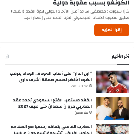
الكونغو بسبب عقوبة دولية
كازا سبورت : مصطفى ساجد أعلن الاتحاد الدولي لكرة القدم (الفيفا)
تعليق عضوية الاتحاد الكونغولي لكرة القدم حتى إشعار آخر…
إقرا المزيد
أخر الأخيار
“ابن الدار” على أعتاب العودة.. الوداد يترقب
الضوء الأخضر لحسم صفقة أشرف داري
مند 3 ساعات
القائد مستمر.. الفتح السعودي يُجدد عقد
المغربي مروان سعدان حتى صيف 2027
مند يومين
المغرب الفاسي يتعاقد رسميا مع المهاجم
الجنوب إفريقي تشيجوفاتسو جون ماباسا