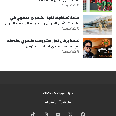
مثالية في “كان السيدات”
مند أسبوعين
طنجة تستضيف نخبة الشطرنج المغربي في
نهائيات كأس العرش والبطولة الوطنية للفرق
مند أسبوعين
نهضة بركان تعزز مشروعها النسوي بالتعاقد
مع محمد العبدي لقيادة التكوين
مند أسبوعين
كازا سبورت © - 2026
من نحن؟
إتصل بنا
X
فيسبوك
يوتيوب
انستقرام
‫TikTok