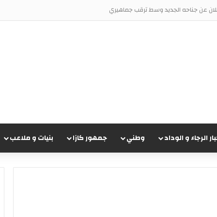
علان عن جناحه الجديد وسط ترقب جماهيري
بار الرجاء و الوداد
وطني
جمهور كازا
بنيات و ملاعب