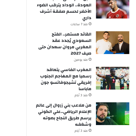
العودة.. الوداد يترقب الضوء
الأخضر لحسم صفقة أشرف
داري
مند 7 ساعات
القائد مستمر.. الفتح
السعودي يُجدد عقد
المغربي مروان سعدان حتى
صيف 2027
مند يومين
المغرب الفاسي يتعاقد
رسميا مع المهاجم الجنوب
إفريقي تشيجوفاتسو جون
ماباسا
مند 3 أيام
من ملاعب بني زروال إلى عالم
الإعلام الرياضي..علي الكوني
يرسم طريق النجاح بصوته
وشغفه
مند 3 أيام