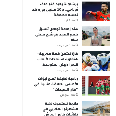
برشلونة يعيد فتح ملف
أوناحي.. و10 ملايين يورو قد
تحسم الصفقة
مند 3 أيام
هند زمامة تواصل تسلق
قمم المجد بتوشيح ملكي
سام
مند أسبوع واحد
كازا تحتضن قمة مغربية–
هنغارية استعدادا لألعاب
البحر الأبيض المتوسط
مند أسبوع واحد
رباعية نظيفة تمنح لبؤات
الأطلس انطلاقة مثالية في
“كان السيدات”
مند أسبوعين
طنجة تستضيف نخبة
الشطرنج المغربي في
نهائيات كأس العرش