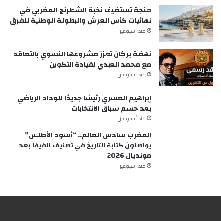
طنجة تستضيف نخبة الشطرنج المغربي في
نهائيات كأس العرش والبطولة الوطنية للفرق
مند أسبوعين
نهضة بركان تعزز مشروعها النسوي بالتعاقد
مع محمد العبدي لقيادة التكوين
مند أسبوعين
إبراهيم العسري رئيسًا جديدًا للوداد الرياضي
بعد حسم سباق الانتخابات
مند أسبوعين
المغرب سادس العالم.. “أسود الأطلس”
يواصلون كتابة التاريخ في تصنيف الفيفا بعد
مونديال 2026
مند أسبوعين