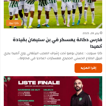
كازا نيوز
يناير 28, 2025
فارس دكالة يعسكر في بن سليمان بقيادة
ألميدا
كازا سبورت : عمران بوهو تحت إشراف المدرب البرتغالي روي ألميدا يجري
فريق الدفاع الحسني الجديدي معسكرات اعداديا في محاولة…
إقرا المزيد