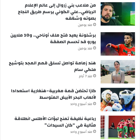
من ملاعب بني زروال إلى عالم الإعلام
الرياضي..علي الكوني يرسم طريق النجاح
بصوته وشغفه
مند يومين
برشلونة يعيد فتح ملف أوناحي.. و10 ملايين
يورو قد تحسم الصفقة
مند يومين
هند زمامة تواصل تسلق قمم المجد بتوشيح
ملكي سام
مند 7 أيام
كازا تحتضن قمة مغربية–هنغارية استعدادا
لألعاب البحر الأبيض المتوسط
مند أسبوع واحد
رباعية نظيفة تمنح لبؤات الأطلس انطلاقة
مثالية في “كان السيدات”
مند أسبوع واحد