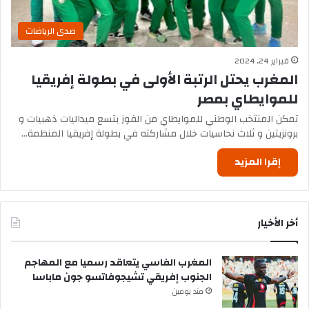
صدى الرياضات
فبراير 24, 2024
المغرب يحتل الرتبة الأولى في بطولة إفريقيا
للموايطاي بمصر
تمكن المنتخب الوطني للموايطاي من الفوز بتسع ميداليات ذهبيات و
برونزيتين و ثلاث نحاسيات خلال مشاركته في بطولة إفريقيا المنظمة…
إقرا المزيد
أخر الأخيار
المغرب الفاسي يتعاقد رسميا مع المهاجم
الجنوب إفريقي تشيجوفاتسو جون ماباسا
مند يومين