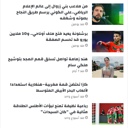
من ملاعب بني زروال إلى عالم الإعلام
الرياضي..علي الكوني يرسم طريق النجاح
بصوته وشغفه
مند يومين
برشلونة يعيد فتح ملف أوناحي.. و10 ملايين
يورو قد تحسم الصفقة
مند يومين
هند زمامة تواصل تسلق قمم المجد بتوشيح
ملكي سام
مند 7 أيام
كازا تحتضن قمة مغربية–هنغارية استعدادا
لألعاب البحر الأبيض المتوسط
مند أسبوع واحد
رباعية نظيفة تمنح لبؤات الأطلس انطلاقة
مثالية في “كان السيدات”
مند أسبوع واحد