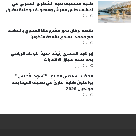
طنجة تستضيف نخبة الشطرنج المغربي في
نهائيات كأس العرش والبطولة الوطنية للفرق
مند أسبوعين
نهضة بركان تعزز مشروعها النسوي بالتعاقد
مع محمد العبدي لقيادة التكوين
مند أسبوعين
إبراهيم العسري رئيسًا جديدًا للوداد الرياضي
بعد حسم سباق الانتخابات
مند أسبوعين
المغرب سادس العالم.. “أسود الأطلس”
يواصلون كتابة التاريخ في تصنيف الفيفا بعد
مونديال 2026
مند أسبوعين