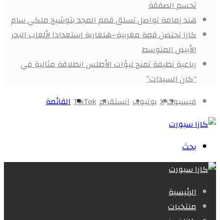
تحسم الصفقة
هند زمامة تواصل تسلق قمم المجد بتوشيح ملكي سام
كازا تحتضن قمة مغربية–هنغارية استعدادا لألعاب البحر
الأبيض المتوسط
رباعية نظيفة تمنح لبؤات الأطلس انطلاقة مثالية في
“كان السيدات”
فيسبوك
X
يوتيوب
انستقرام
‫TikTok
القائمة
بحث
الرئيسية
منتخبات