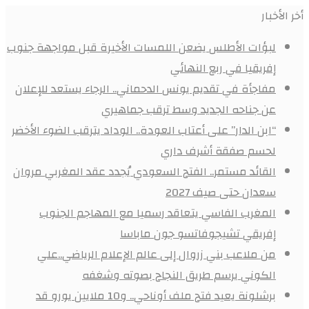
أخر الأخبار
لبؤات الأطلس يضعن اللمسات الأخيرة قبل مواجهة جنوب
إفريقيا في ربع النهائي
مفاجأة في تقديم يونس الدحماني.. الرجاء يستعد للإعلان
عن جناحه الجديد وسط ترقب جماهيري
“ابن الدار” على أعتاب العودة.. الوداد يترقب الضوء الأخضر
لحسم صفقة أشرف داري
القائد مستمر.. الفتح السعودي يُجدد عقد المغربي مروان
سعدان حتى صيف 2027
المغرب الفاسي يتعاقد رسميا مع المهاجم الجنوب
إفريقي تشيجوفاتسو جون ماباسا
من ملاعب بني زروال إلى عالم الإعلام الرياضي..علي
الكوني يرسم طريق النجاح بصوته وشغفه
برشلونة يعيد فتح ملف أوناحي.. و10 ملايين يورو قد