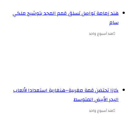
هند زمامة تواصل تسلق قمم المجد بتوشيح ملكي
سام
مند أسبوع واحد
كازا تحتضن قمة مغربية–هنغارية استعدادا لألعاب
البحر الأبيض المتوسط
مند أسبوع واحد