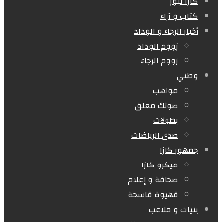
كازا نيوز
كتاب و آراء
أخبار الرجاء و الوداد
زووم الوداد
زووم الرجاء
وطني
مواهب
صوتك معلق
بطولات
صدى الرياضات
جمهور كازا
ميكرو كازا
صحافة و إعلام
قهيوة قاسحة
بنيات و ملاعب