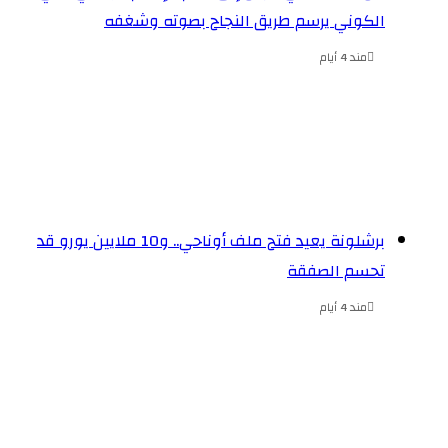
الكوني يرسم طريق النجاح بصوته وشغفه
مند 4 أيام
برشلونة يعيد فتح ملف أوناحي.. و10 ملايين يورو قد
تحسم الصفقة
مند 4 أيام