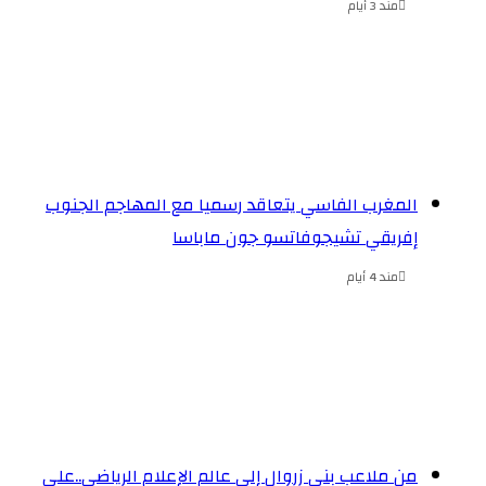
مند 3 أيام
المغرب الفاسي يتعاقد رسميا مع المهاجم الجنوب
إفريقي تشيجوفاتسو جون ماباسا
مند 4 أيام
من ملاعب بني زروال إلى عالم الإعلام الرياضي..علي