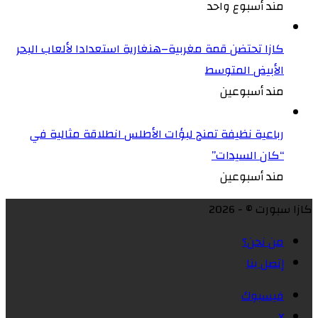
مند أسبوع واحد
كازا تحتضن قمة مغربية–هنغارية استعدادا لألعاب البحر
الأبيض المتوسط
مند أسبوعين
رباعية نظيفة تمنح لبؤات الأطلس انطلاقة مثالية في
“كان السيدات”
مند أسبوعين
كازا سبورت © - 2026
من نحن؟
إتصل بنا
فيسبوك
X