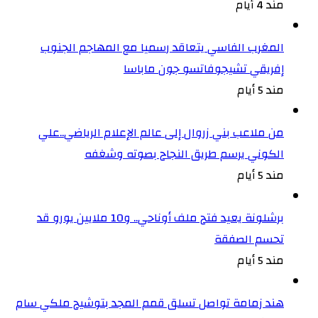
مند 4 أيام
المغرب الفاسي يتعاقد رسميا مع المهاجم الجنوب
إفريقي تشيجوفاتسو جون ماباسا
مند 5 أيام
من ملاعب بني زروال إلى عالم الإعلام الرياضي..علي
الكوني يرسم طريق النجاح بصوته وشغفه
مند 5 أيام
برشلونة يعيد فتح ملف أوناحي.. و10 ملايين يورو قد
تحسم الصفقة
مند 5 أيام
هند زمامة تواصل تسلق قمم المجد بتوشيح ملكي سام