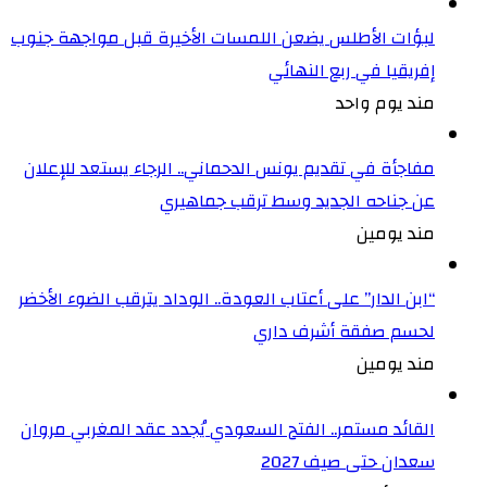
لبؤات الأطلس يضعن اللمسات الأخيرة قبل مواجهة جنوب
إفريقيا في ربع النهائي
مند يوم واحد
مفاجأة في تقديم يونس الدحماني.. الرجاء يستعد للإعلان
عن جناحه الجديد وسط ترقب جماهيري
مند يومين
“ابن الدار” على أعتاب العودة.. الوداد يترقب الضوء الأخضر
لحسم صفقة أشرف داري
مند يومين
القائد مستمر.. الفتح السعودي يُجدد عقد المغربي مروان
سعدان حتى صيف 2027