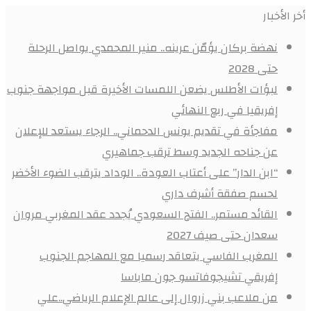
أخر الأخبار
نهضة بركان يؤمّن عرينه.. منير المحمدي يواصل الرحلة
حتى 2028
لبؤات الأطلس يضعن اللمسات الأخيرة قبل مواجهة جنوب
إفريقيا في ربع النهائي
مفاجأة في تقديم يونس الدحماني.. الرجاء يستعد للإعلان
عن جناحه الجديد وسط ترقب جماهيري
“ابن الدار” على أعتاب العودة.. الوداد يترقب الضوء الأخضر
لحسم صفقة أشرف داري
القائد مستمر.. الفتح السعودي يُجدد عقد المغربي مروان
سعدان حتى صيف 2027
المغرب الفاسي يتعاقد رسميا مع المهاجم الجنوب
إفريقي تشيجوفاتسو جون ماباسا
من ملاعب بني زروال إلى عالم الإعلام الرياضي..علي