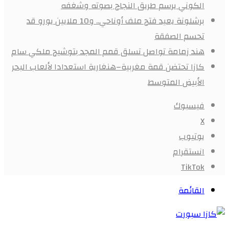
الكوني يرسم طريق النجاح بصوته وشغفه
برشلونة يعيد فتح ملف أوناحي.. و10 ملايين يورو قد
تحسم الصفقة
هند زمامة تواصل تسلق قمم المجد بتوشيح ملكي سام
كازا تحتضن قمة مغربية–هنغارية استعدادا لألعاب البحر
الأبيض المتوسط
فيسبوك
X
يوتيوب
انستقرام
‫TikTok
القائمة