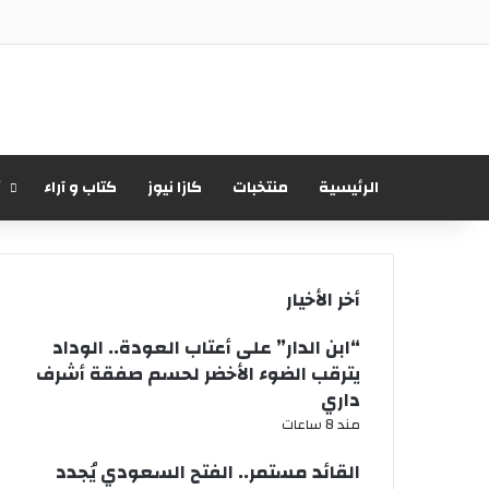
الرئيسية
منتخبات
كازا نيوز
كتاب و آراء
أ
أخر الأخيار
“ابن الدار” على أعتاب العودة.. الوداد
يترقب الضوء الأخضر لحسم صفقة أشرف
داري
مند 8 ساعات
القائد مستمر.. الفتح السعودي يُجدد