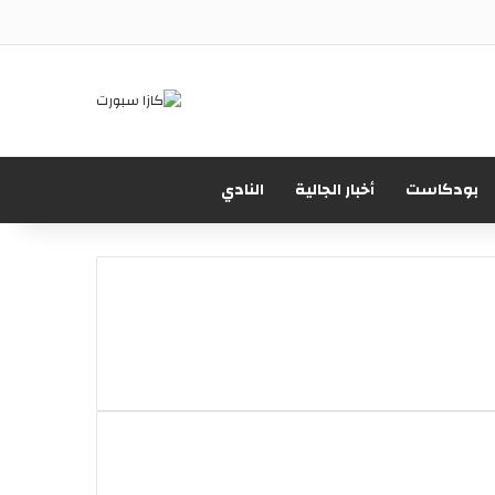
X
فيسبوك
يوتيوب
انستقرام
‫TikTok
بحث
بودكاست
أخبار الجالية
النادي