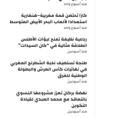
مند أسبوع واحد
كازا تحتضن قمة مغربية–هنغارية
استعدادا لألعاب البحر الأبيض المتوسط
مند أسبوع واحد
رباعية نظيفة تمنح لبؤات الأطلس
انطلاقة مثالية في “كان السيدات”
مند أسبوعين
طنجة تستضيف نخبة الشطرنج المغربي
في نهائيات كأس العرش والبطولة
الوطنية للفرق
مند أسبوعين
نهضة بركان تعزز مشروعها النسوي
بالتعاقد مع محمد العبدي لقيادة
التكوين
مند أسبوعين