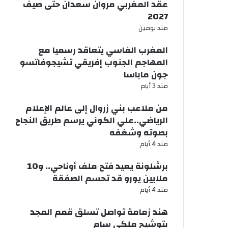
عقد المغربي مروان سعدان حتى صيف
2027
مند يومين
المغرب الفاسي يتعاقد رسميا مع
المهاجم الجنوب إفريقي تشيجوفاتسو
جون ماباسا
مند 3 أيام
من ملاعب بني زروال إلى عالم الإعلام
الرياضي..علي الكوني يرسم طريق النجاح
بصوته وشغفه
مند 4 أيام
برشلونة يعيد فتح ملف أوناحي.. و10
ملايين يورو قد تحسم الصفقة
مند 4 أيام
هند زمامة تواصل تسلق قمم المجد
بتوشيح ملكي سام