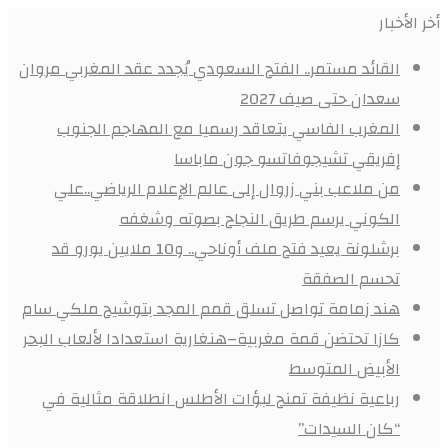
أخر الأخبار
القائد مستمر.. الفتح السعودي يُجدد عقد المغربي مروان
سعدان حتى صيف 2027
المغرب الفاسي يتعاقد رسميا مع المهاجم الجنوب
إفريقي تشيجوفاتسو جون ماباسا
من ملاعب بني زروال إلى عالم الإعلام الرياضي..علي
الكوني يرسم طريق النجاح بصوته وشغفه
برشلونة يعيد فتح ملف أوناحي.. و10 ملايين يورو قد
تحسم الصفقة
هند زمامة تواصل تسلق قمم المجد بتوشيح ملكي سام
كازا تحتضن قمة مغربية–هنغارية استعدادا لألعاب البحر
الأبيض المتوسط
رباعية نظيفة تمنح لبؤات الأطلس انطلاقة مثالية في
“كان السيدات”