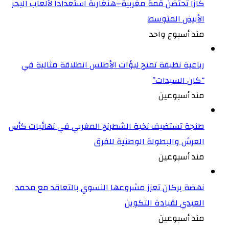
كازا تحتضن قمة مغربية–هنغارية استعدادا لألعاب البحر
الأبيض المتوسط
مند أسبوع واحد
رباعية نظيفة تمنح لبؤات الأطلس انطلاقة مثالية في
“كان السيدات”
مند أسبوعين
طنجة تستضيف نخبة الشطرنج المغربي في نهائيات كأس
العرش والبطولة الوطنية للفرق
مند أسبوعين
نهضة بركان تعزز مشروعها النسوي بالتعاقد مع محمد
العبدي لقيادة التكوين
مند أسبوعين