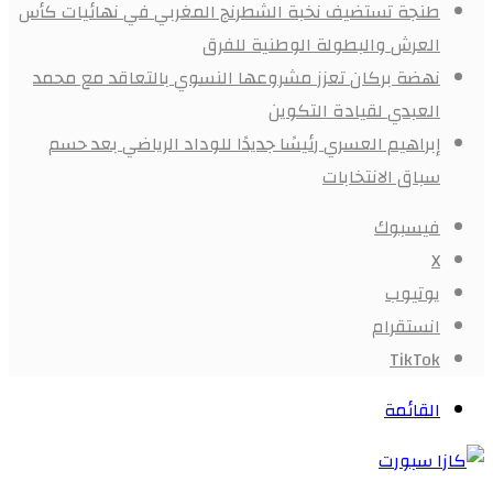
طنجة تستضيف نخبة الشطرنج المغربي في نهائيات كأس
العرش والبطولة الوطنية للفرق
نهضة بركان تعزز مشروعها النسوي بالتعاقد مع محمد
العبدي لقيادة التكوين
إبراهيم العسري رئيسًا جديدًا للوداد الرياضي بعد حسم
سباق الانتخابات
فيسبوك
X
يوتيوب
انستقرام
‫TikTok
القائمة