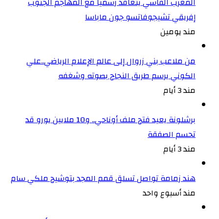
المغرب الفاسي يتعاقد رسميا مع المهاجم الجنوب
إفريقي تشيجوفاتسو جون ماباسا
مند يومين
من ملاعب بني زروال إلى عالم الإعلام الرياضي..علي
الكوني يرسم طريق النجاح بصوته وشغفه
مند 3 أيام
برشلونة يعيد فتح ملف أوناحي.. و10 ملايين يورو قد
تحسم الصفقة
مند 3 أيام
هند زمامة تواصل تسلق قمم المجد بتوشيح ملكي سام
مند أسبوع واحد