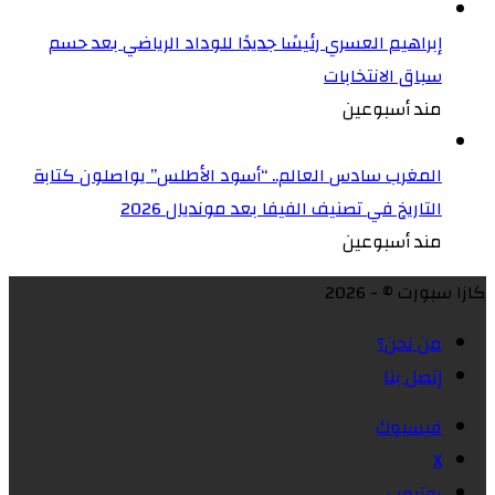
إبراهيم العسري رئيسًا جديدًا للوداد الرياضي بعد حسم
سباق الانتخابات
مند أسبوعين
المغرب سادس العالم.. “أسود الأطلس” يواصلون كتابة
التاريخ في تصنيف الفيفا بعد مونديال 2026
مند أسبوعين
كازا سبورت © - 2026
من نحن؟
إتصل بنا
فيسبوك
X
يوتيوب