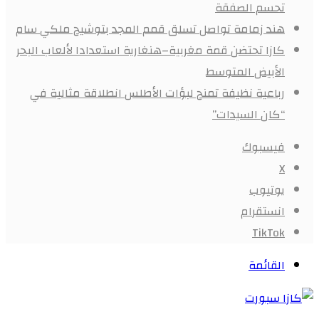
تحسم الصفقة
هند زمامة تواصل تسلق قمم المجد بتوشيح ملكي سام
كازا تحتضن قمة مغربية–هنغارية استعدادا لألعاب البحر
الأبيض المتوسط
رباعية نظيفة تمنح لبؤات الأطلس انطلاقة مثالية في
“كان السيدات”
فيسبوك
X
يوتيوب
انستقرام
‫TikTok
القائمة