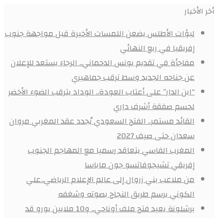
أخر الأخبار
لبؤات الأطلس يضعن اللمسات الأخيرة قبل مواجهة جنوب
إفريقيا في ربع النهائي
مفاجأة في تقديم يونس الدحماني.. الرجاء يستعد للإعلان
عن جناحه الجديد وسط ترقب جماهيري
“ابن الدار” على أعتاب العودة.. الوداد يترقب الضوء الأخضر
لحسم صفقة أشرف داري
القائد مستمر.. الفتح السعودي يُجدد عقد المغربي مروان
سعدان حتى صيف 2027
المغرب الفاسي يتعاقد رسميا مع المهاجم الجنوب
إفريقي تشيجوفاتسو جون ماباسا
من ملاعب بني زروال إلى عالم الإعلام الرياضي..علي
الكوني يرسم طريق النجاح بصوته وشغفه
برشلونة يعيد فتح ملف أوناحي.. و10 ملايين يورو قد