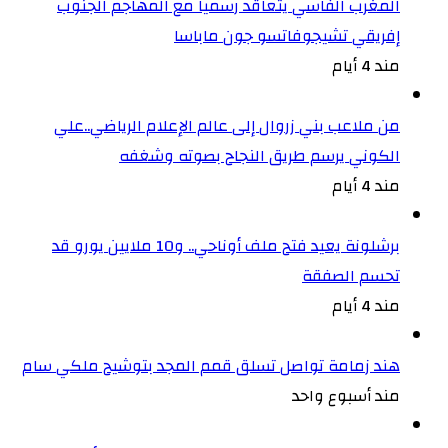
المغرب الفاسي يتعاقد رسميا مع المهاجم الجنوب
إفريقي تشيجوفاتسو جون ماباسا
مند 4 أيام
من ملاعب بني زروال إلى عالم الإعلام الرياضي..علي
الكوني يرسم طريق النجاح بصوته وشغفه
مند 4 أيام
برشلونة يعيد فتح ملف أوناحي.. و10 ملايين يورو قد
تحسم الصفقة
مند 4 أيام
هند زمامة تواصل تسلق قمم المجد بتوشيح ملكي سام
مند أسبوع واحد