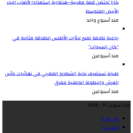
كازا تحتضن قمة مغربية–هنغارية استعدادا لألعاب البحر
الأبيض المتوسط
مند أسبوع واحد
رباعية نظيفة تمنح لبؤات الأطلس انطلاقة مثالية في
“كان السيدات”
مند أسبوعين
طنجة تستضيف نخبة الشطرنج المغربي في نهائيات كأس
العرش والبطولة الوطنية للفرق
مند أسبوعين
كازا سبورت © - 2026
من نحن؟
إتصل بنا