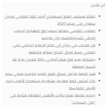
أخر الأخبار
القائد مستمر.. الفتح السعودي يُجدد عقد المغربي مروان
سعدان حتى صيف 2027
المغرب الفاسي يتعاقد رسميا مع المهاجم الجنوب
إفريقي تشيجوفاتسو جون ماباسا
من ملاعب بني زروال إلى عالم الإعلام الرياضي..علي
الكوني يرسم طريق النجاح بصوته وشغفه
برشلونة يعيد فتح ملف أوناحي.. و10 ملايين يورو قد
تحسم الصفقة
هند زمامة تواصل تسلق قمم المجد بتوشيح ملكي سام
كازا تحتضن قمة مغربية–هنغارية استعدادا لألعاب البحر
الأبيض المتوسط
رباعية نظيفة تمنح لبؤات الأطلس انطلاقة مثالية في
“كان السيدات”