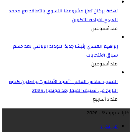
نهضة بركان تعزز مشروعها النسوي بالتعاقد مع محمد
العبدي لقيادة التكوين
مند أسبوعين
إبراهيم العسري رئيسًا جديدًا للوداد الرياضي بعد حسم
سباق الانتخابات
مند أسبوعين
المغرب سادس العالم.. “أسود الأطلس” يواصلون كتابة
التاريخ في تصنيف الفيفا بعد مونديال 2026
مند 3 أسابيع
كازا سبورت © - 2026
من نحن؟