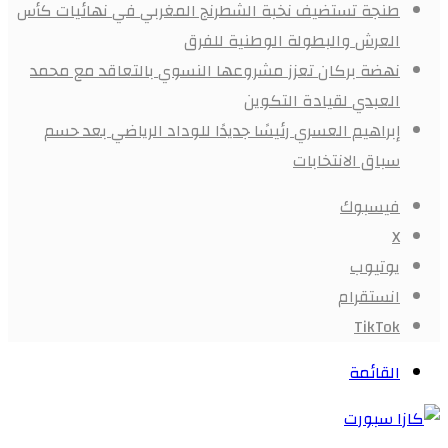
طنجة تستضيف نخبة الشطرنج المغربي في نهائيات كأس
العرش والبطولة الوطنية للفرق
نهضة بركان تعزز مشروعها النسوي بالتعاقد مع محمد
العبدي لقيادة التكوين
إبراهيم العسري رئيسًا جديدًا للوداد الرياضي بعد حسم
سباق الانتخابات
فيسبوك
X
يوتيوب
انستقرام
‫TikTok
القائمة