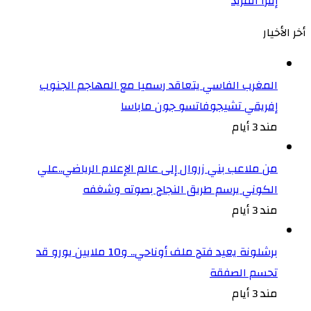
إقرا المزيد
أخر الأخيار
المغرب الفاسي يتعاقد رسميا مع المهاجم الجنوب
إفريقي تشيجوفاتسو جون ماباسا
مند 3 أيام
من ملاعب بني زروال إلى عالم الإعلام الرياضي..علي
الكوني يرسم طريق النجاح بصوته وشغفه
مند 3 أيام
برشلونة يعيد فتح ملف أوناحي.. و10 ملايين يورو قد
تحسم الصفقة
مند 3 أيام