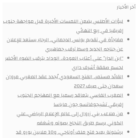
أخر الأخبار
لبؤات الأطلس يضعن اللمسات الأخيرة قبل مواجهة جنوب
إفريقيا في ربع النهائي
مفاجأة في تقديم يونس الدحماني.. الرجاء يستعد للإعلان
عن جناحه الجديد وسط ترقب جماهيري
“ابن الدار” على أعتاب العودة.. الوداد يترقب الضوء الأخضر
لحسم صفقة أشرف داري
القائد مستمر.. الفتح السعودي يُجدد عقد المغربي مروان
سعدان حتى صيف 2027
المغرب الفاسي يتعاقد رسميا مع المهاجم الجنوب
إفريقي تشيجوفاتسو جون ماباسا
من ملاعب بني زروال إلى عالم الإعلام الرياضي..علي
الكوني يرسم طريق النجاح بصوته وشغفه
برشلونة يعيد فتح ملف أوناحي.. و10 ملايين يورو قد