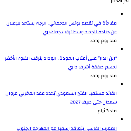
أخر الأخيار
مفاجأة في تقديم يونس الدحماني.. الرجاء يستعد للإعلان
عن جناحه الجديد وسط ترقب جماهيري
مند يوم واحد
“ابن الدار” على أعتاب العودة.. الوداد يترقب الضوء الأخضر
لحسم صفقة أشرف داري
مند يوم واحد
القائد مستمر.. الفتح السعودي يُجدد عقد المغربي مروان
سعدان حتى صيف 2027
مند 3 أيام
المغرب الفاسي يتعاقد رسميا مع المهاجم الجنوب