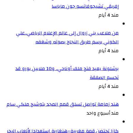
إفريقي تشيجوفاتسو جون ماباسا
مند 4 أيام
من ملاعب بني زروال إلى عالم الإعلام الرياضي..علي
الكوني يرسم طريق النجاح بصوته وشغفه
مند 4 أيام
برشلونة يعيد فتح ملف أوناحي.. و10 ملايين يورو قد
تحسم الصفقة
مند 4 أيام
هند زمامة تواصل تسلق قمم المجد بتوشيح ملكي سام
مند أسبوع واحد
كازا تحتضن قمة مغربية–هنغارية استعدادا لألعاب البحر