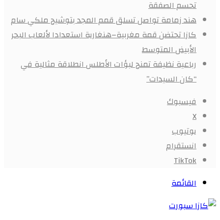
تحسم الصفقة
هند زمامة تواصل تسلق قمم المجد بتوشيح ملكي سام
كازا تحتضن قمة مغربية–هنغارية استعدادا لألعاب البحر
الأبيض المتوسط
رباعية نظيفة تمنح لبؤات الأطلس انطلاقة مثالية في
“كان السيدات”
فيسبوك
X
يوتيوب
انستقرام
‫TikTok
القائمة