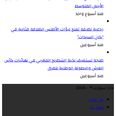
الأبيض المتوسط
مند أسبوع واحد
رباعية نظيفة تمنح لبؤات الأطلس انطلاقة مثالية في
“كان السيدات”
مند أسبوعين
طنجة تستضيف نخبة الشطرنج المغربي في نهائيات كأس
العرش والبطولة الوطنية للفرق
مند أسبوعين
كازا سبورت © - 2026
من نحن؟
إتصل بنا