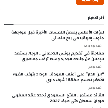
أخر الأخيار
لبؤات الأطلس يضعن اللمسات الأخيرة قبل مواجهة
جنوب إفريقيا في ربع النهائي
مند يوم واحد
مفاجأة في تقديم يونس الدحماني.. الرجاء يستعد
للإعلان عن جناحه الجديد وسط ترقب جماهيري
مند يومين
“ابن الدار” على أعتاب العودة.. الوداد يترقب الضوء
الأخضر لحسم صفقة أشرف داري
مند يومين
القائد مستمر.. الفتح السعودي يُجدد عقد المغربي
مروان سعدان حتى صيف 2027