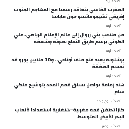
مند 4 أيام
المغرب الفاسي يتعاقد رسميا مع المهاجم الجنوب
إفريقي تشيجوفاتسو جون ماباسا
مند 5 أيام
من ملاعب بني زروال إلى عالم الإعلام الرياضي..علي
الكوني يرسم طريق النجاح بصوته وشغفه
مند 5 أيام
برشلونة يعيد فتح ملف أوناحي.. و10 ملايين يورو قد
تحسم الصفقة
مند 5 أيام
هند زمامة تواصل تسلق قمم المجد بتوشيح ملكي
سام
مند أسبوع واحد
كازا تحتضن قمة مغربية–هنغارية استعدادا لألعاب
البحر الأبيض المتوسط
مند أسبوعين