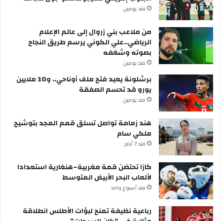
مند يومين
من ملاعب بني زروال إلى عالم الإعلام
الرياضي..علي الكوني يرسم طريق النجاح
بصوته وشغفه
مند يومين
برشلونة يعيد فتح ملف أوناحي.. و10 ملايين
يورو قد تحسم الصفقة
مند يومين
هند زمامة تواصل تسلق قمم المجد بتوشيح
ملكي سام
مند 7 أيام
كازا تحتضن قمة مغربية–هنغارية استعدادا
لألعاب البحر الأبيض المتوسط
مند أسبوع واحد
رباعية نظيفة تمنح لبؤات الأطلس انطلاقة