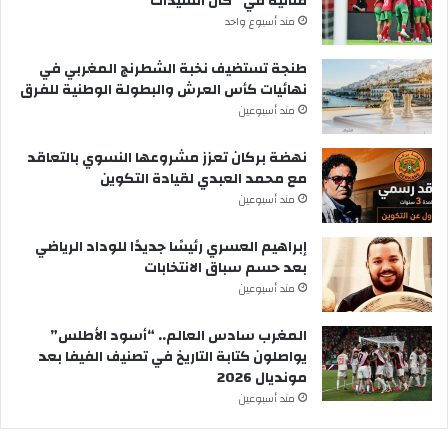
مثالية في “كان السيدات”
مند أسبوع واحد
طنجة تستضيف نخبة الشطرنج المغربي في
نهائيات كأس العرش والبطولة الوطنية للفرق
مند أسبوعين
نهضة بركان تعزز مشروعها النسوي بالتعاقد
مع محمد العبدي لقيادة التكوين
مند أسبوعين
إبراهيم العسري رئيسًا جديدًا للوداد الرياضي
بعد حسم سباق الانتخابات
مند أسبوعين
المغرب سادس العالم.. “أسود الأطلس”
يواصلون كتابة التاريخ في تصنيف الفيفا بعد
مونديال 2026
مند أسبوعين