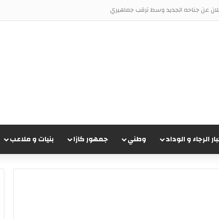
الأخضر لحسم صفقة أشرف داري
بار الرجاء و الوداد
وطني
جمهور كازا
بنيات و ملاعب