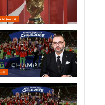
كازا سبورت TV
وطن