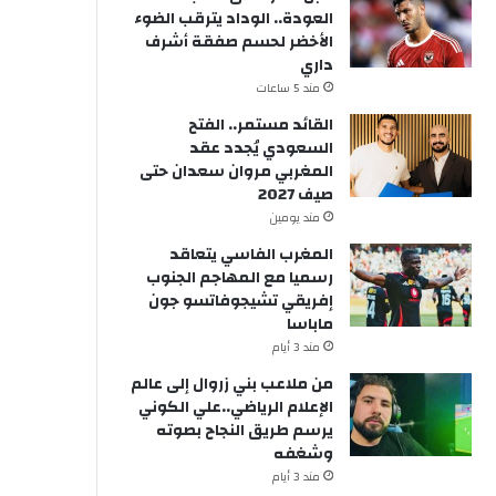
العودة.. الوداد يترقب الضوء
الأخضر لحسم صفقة أشرف
داري
مند 5 ساعات
القائد مستمر.. الفتح
السعودي يُجدد عقد
المغربي مروان سعدان حتى
صيف 2027
مند يومين
المغرب الفاسي يتعاقد
رسميا مع المهاجم الجنوب
إفريقي تشيجوفاتسو جون
ماباسا
مند 3 أيام
من ملاعب بني زروال إلى عالم
الإعلام الرياضي..علي الكوني
يرسم طريق النجاح بصوته
وشغفه
مند 3 أيام