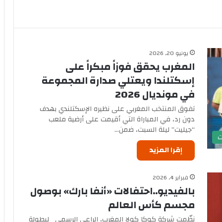
يونيو 20, 2026
المغرب يحقق فوزاً مبكراً على
إسكتلندا ويعتلي صدارة المجموعة
في مونديال 2026
تفوق المنتخب المغربي على نظيره الإسكتلندي بهدف
دون رد، في المباراة التي أقيمت على أرضية ملعب
“جيليت” ليلة السبت، ضمن…
ت
إقرا المزيد
فبراير 4, 2026
بالفيديو..احتفالات «أنفا بارك» بوصول
مجسم كأس العالم
نظّمت شركة كوكا كولا المغرب، الراعي الرسمي لبطولة