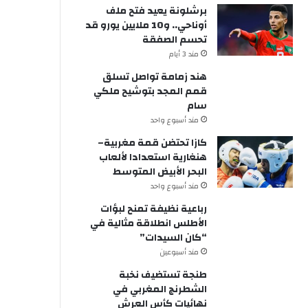
برشلونة يعيد فتح ملف
أوناحي.. و10 ملايين يورو قد
تحسم الصفقة
مند 3 أيام
هند زمامة تواصل تسلق
قمم المجد بتوشيح ملكي
سام
مند أسبوع واحد
كازا تحتضن قمة مغربية–
هنغارية استعدادا لألعاب
البحر الأبيض المتوسط
مند أسبوع واحد
رباعية نظيفة تمنح لبؤات
الأطلس انطلاقة مثالية في
“كان السيدات”
مند أسبوعين
طنجة تستضيف نخبة
الشطرنج المغربي في
نهائيات كأس العرش