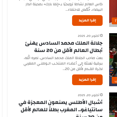
كاس العالم نشاطا ترويجيًا بـ«إنفا بارك» بمدينة الدار
البيضاء، خُصّص للاحتفاء…
إقرا المزيد
أكتوبر 20, 2025
جلالة الملك محمد السادس يهنئ
أبطال العالم لأقل من 20 سنة
بعث صاحب الجلالة الملك محمد السادس، نصره الله،
ببرقية تهنئة إلى أعضـاء المنتخـب الـوطنـي المغربي
لكـرة القـدم لأقل من 20…
إقرا المزيد
ي
أكتوبر 20, 2025
أشبال الأطلس يصنعون المعجزة في
سانتياغو.. المغرب بطلاً للعالم لأقل
من 20 سنة