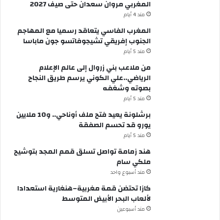
المغربي مروان سعدان حتى صيف 2027
مند 4 أيام
المغرب الفاسي يتعاقد رسميا مع المهاجم
الجنوب إفريقي تشيجوفاتسو جون ماباسا
مند 5 أيام
من ملاعب بني زروال إلى عالم الإعلام
الرياضي..علي الكوني يرسم طريق النجاح
بصوته وشغفه
مند 5 أيام
برشلونة يعيد فتح ملف أوناحي.. و10 ملايين
يورو قد تحسم الصفقة
مند 5 أيام
هند زمامة تواصل تسلق قمم المجد بتوشيح
ملكي سام
مند أسبوع واحد
كازا تحتضن قمة مغربية–هنغارية استعدادا
لألعاب البحر الأبيض المتوسط
مند أسبوعين