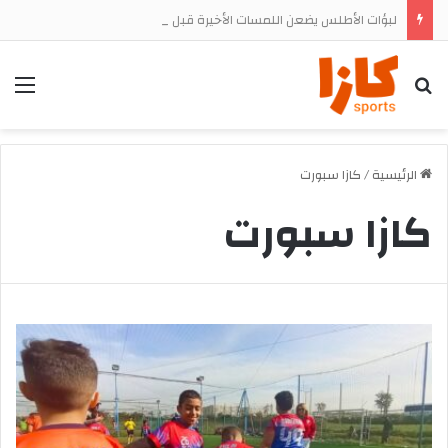
لبؤات الأطلس يضعن اللمسات الأخيرة قبل مواجهة جنوب إفريقيا في ربع النهائي
بحث
الق
الرئيسية
/
كازا سبورت
كازا سبورت