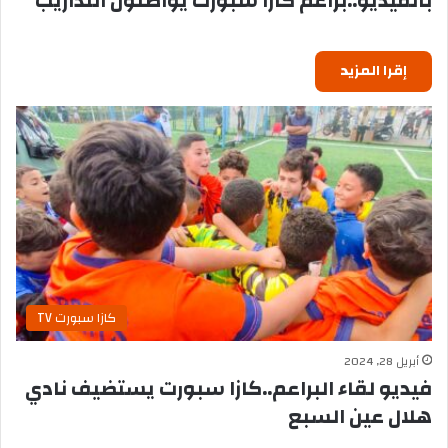
بالفيديو..براعم كازا سبورت يواصلون التداريب
إقرا المزيد
كازا سبورت TV
أبريل 28, 2024
فيديو لقاء البراعم..كازا سبورت يستضيف نادي
هلال عين السبع