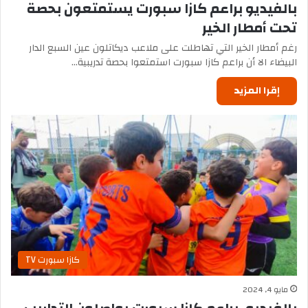
بالفيديو براعم كازا سبورت يستمتعون بحصة
تحت أمطار الخير
رغم أمطار الخير التي تهاطلت على ملاعب ديكاتلون عين السبع الدار
البيضاء الا أن براعم كازا سبورت استمتعوا بحصة تدريبية…
إقرا المزيد
كازا سبورت TV
مايو 4, 2024