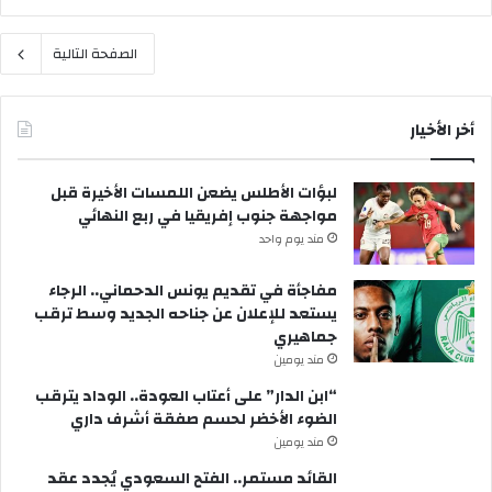
الصفحة التالية
أخر الأخيار
لبؤات الأطلس يضعن اللمسات الأخيرة قبل
مواجهة جنوب إفريقيا في ربع النهائي
مند يوم واحد
مفاجأة في تقديم يونس الدحماني.. الرجاء
يستعد للإعلان عن جناحه الجديد وسط ترقب
جماهيري
مند يومين
“ابن الدار” على أعتاب العودة.. الوداد يترقب
الضوء الأخضر لحسم صفقة أشرف داري
مند يومين
القائد مستمر.. الفتح السعودي يُجدد عقد