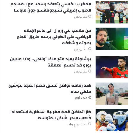
المغرب الفاسي يتعاقد رسميا مع المهاجم
الجنوب إفريقي تشيجوفاتسو جون ماباسا
مند يومين
من ملاعب بني زروال إلى عالم الإعلام
الرياضي..علي الكوني يرسم طريق النجاح
بصوته وشغفه
مند يومين
برشلونة يعيد فتح ملف أوناحي.. و10 ملايين
يورو قد تحسم الصفقة
مند يومين
هند زمامة تواصل تسلق قمم المجد بتوشيح
ملكي سام
مند 7 أيام
كازا تحتضن قمة مغربية–هنغارية استعدادا
لألعاب البحر الأبيض المتوسط
مند أسبوع واحد