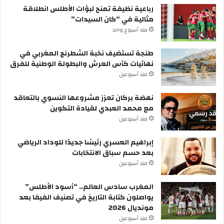
رباعية نظيفة تمنح لبؤات الأطلس انطلاقة
مثالية في “كان السيدات”
مند أسبوع واحد
طنجة تستضيف نخبة الشطرنج المغربي في
نهائيات كأس العرش والبطولة الوطنية للفرق
مند أسبوعين
نهضة بركان تعزز مشروعها النسوي بالتعاقد
مع محمد العبدي لقيادة التكوين
مند أسبوعين
إبراهيم العسري رئيسًا جديدًا للوداد الرياضي
بعد حسم سباق الانتخابات
مند أسبوعين
المغرب سادس العالم.. “أسود الأطلس”
يواصلون كتابة التاريخ في تصنيف الفيفا بعد
مونديال 2026
مند أسبوعين