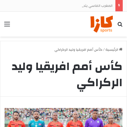
المغرب الفاسي يتعاقد رسميا مع المهاجم الجنوب إفريقي تشيجوفاتسو جون ماباسا
بحث
الق
الرئيسية
/
كأس أمم افريقيا وليد الركراكي
كأس أمم افريقيا وليد
الركراكي