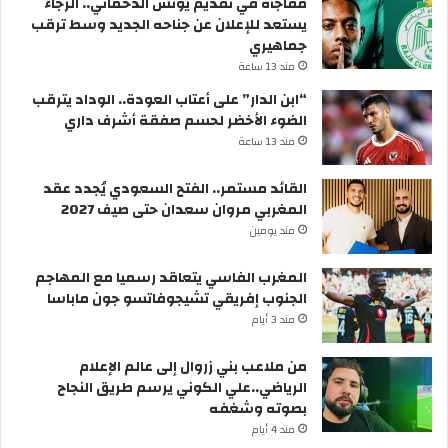
مفاجأة في تقديم يونس الدحماني.. الرجاء
يستعد للإعلان عن جناحه الجديد وسط ترقب
جماهيري
مند 13 ساعة
“ابن الدار” على أعتاب العودة.. الوداد يترقب
الضوء الأخضر لحسم صفقة أشرف داري
مند 13 ساعة
القائد مستمر.. الفتح السعودي يُجدد عقد
المغربي مروان سعدان حتى صيف 2027
مند يومين
المغرب الفاسي يتعاقد رسميا مع المهاجم
الجنوب إفريقي تشيجوفاتسو جون ماباسا
مند 3 أيام
من ملاعب بني زروال إلى عالم الإعلام
الرياضي..علي الكوني يرسم طريق النجاح
بصوته وشغفه
مند 4 أيام