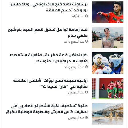
برشلونة يعيد فتح ملف أوناحي.. و10 ملايين
يورو قد تحسم الصفقة
مند 4 أيام
هند زمامة تواصل تسلق قمم المجد بتوشيح
ملكي سام
مند أسبوع واحد
كازا تحتضن قمة مغربية–هنغارية استعدادا
لألعاب البحر الأبيض المتوسط
مند أسبوع واحد
رباعية نظيفة تمنح لبؤات الأطلس انطلاقة
مثالية في “كان السيدات”
مند أسبوعين
طنجة تستضيف نخبة الشطرنج المغربي في
نهائيات كأس العرش والبطولة الوطنية للفرق
مند أسبوعين