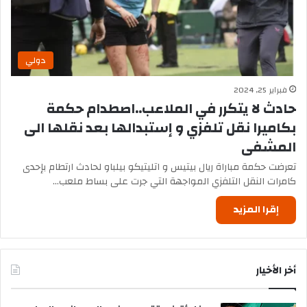
دولي
فبراير 25, 2024
حادث لا يتكرر في الملاعب..اصطدام حكمة
بكاميرا نقل تلفزي و إستبدالها بعد نقلها الى
المشفى
تعرضت حكمة مباراة ريال بيتيس و اتليتيكو بيلباو لحادث ارتطام بإحدى
كامرات النقل التلفزي المواجهة التي جرت على بساط ملعب…
إقرا المزيد
أخر الأخيار