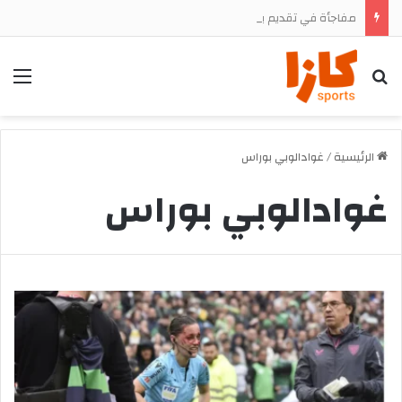
مفاجأة في تقديم يونس الدحماني.. الرجاء يستعد للإعلان عن جناحه الجديد وسط ترقب جماهيري
بحث
الق
الرئيسية
/
غوادالوبي بوراس
غوادالوبي بوراس