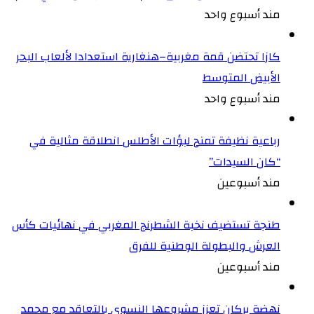
مند أسبوع واحد
كازا تحتضن قمة مغربية–هنغارية استعدادا لألعاب البحر
الأبيض المتوسط
مند أسبوع واحد
رباعية نظيفة تمنح لبؤات الأطلس انطلاقة مثالية في
“كان السيدات”
مند أسبوعين
طنجة تستضيف نخبة الشطرنج المغربي في نهائيات كأس
العرش والبطولة الوطنية للفرق
مند أسبوعين
نهضة بركان تعزز مشروعها النسوي بالتعاقد مع محمد