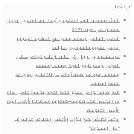
أخر الأخبار
القائد مستمر.. الفتح السعودي يُجدد عقد المغربي مروان
سعدان حتى صيف 2027
المغرب الفاسي يتعاقد رسميا مع المهاجم الجنوب
إفريقي تشيجوفاتسو جون ماباسا
من ملاعب بني زروال إلى عالم الإعلام الرياضي..علي
الكوني يرسم طريق النجاح بصوته وشغفه
برشلونة يعيد فتح ملف أوناحي.. و10 ملايين يورو قد
تحسم الصفقة
هند زمامة تواصل تسلق قمم المجد بتوشيح ملكي سام
كازا تحتضن قمة مغربية–هنغارية استعدادا لألعاب البحر
الأبيض المتوسط
رباعية نظيفة تمنح لبؤات الأطلس انطلاقة مثالية في
“كان السيدات”