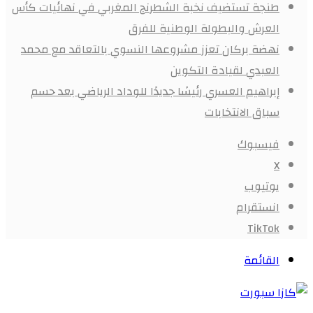
طنجة تستضيف نخبة الشطرنج المغربي في نهائيات كأس
العرش والبطولة الوطنية للفرق
نهضة بركان تعزز مشروعها النسوي بالتعاقد مع محمد
العبدي لقيادة التكوين
إبراهيم العسري رئيسًا جديدًا للوداد الرياضي بعد حسم
سباق الانتخابات
فيسبوك
X
يوتيوب
انستقرام
‫TikTok
القائمة