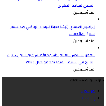
العبدي لقيادة التكوين
مند أسبوعين
إبراهيم العسري رئيسًا جديدًا للوداد الرياضي بعد حسم
سباق الانتخابات
مند أسبوعين
المغرب سادس العالم.. “أسود الأطلس” يواصلون كتابة
التاريخ في تصنيف الفيفا بعد مونديال 2026
مند أسبوعين
كازا سبورت © - 2026
من نحن؟
إتصل بنا