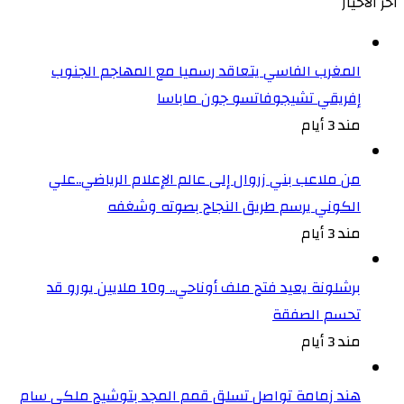
أخر الأخيار
المغرب الفاسي يتعاقد رسميا مع المهاجم الجنوب
إفريقي تشيجوفاتسو جون ماباسا
مند 3 أيام
من ملاعب بني زروال إلى عالم الإعلام الرياضي..علي
الكوني يرسم طريق النجاح بصوته وشغفه
مند 3 أيام
برشلونة يعيد فتح ملف أوناحي.. و10 ملايين يورو قد
تحسم الصفقة
مند 3 أيام
هند زمامة تواصل تسلق قمم المجد بتوشيح ملكي سام