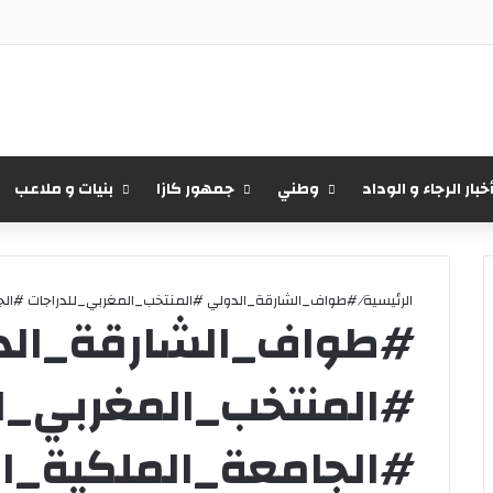
خبار الرجاء و الوداد
وطني
جمهور كازا
بنيات و ملاعب
الرئيسية
/
#طواف_الشارقة_الدولي #المنتخب_المغربي_للدراجات #الجا
#طواف_الشارقة_الد
#المنتخب_المغربي_لل
#الجامعة_الملكية_ال