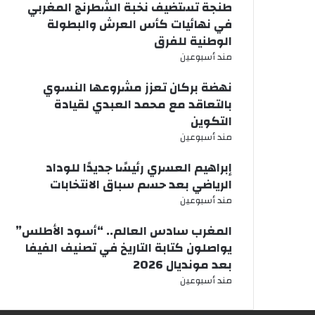
طنجة تستضيف نخبة الشطرنج المغربي
في نهائيات كأس العرش والبطولة
الوطنية للفرق
مند أسبوعين
نهضة بركان تعزز مشروعها النسوي
بالتعاقد مع محمد العبدي لقيادة
التكوين
مند أسبوعين
إبراهيم العسري رئيسًا جديدًا للوداد
الرياضي بعد حسم سباق الانتخابات
مند أسبوعين
المغرب سادس العالم.. “أسود الأطلس”
يواصلون كتابة التاريخ في تصنيف الفيفا
بعد مونديال 2026
مند أسبوعين