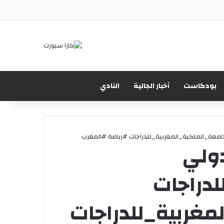
X
فيسبوك
يوتيوب
انستقرام
‫TikTok
بحث
بودكاست
أخبار الجالية
النادي
معة_الملكية_المغربية_للدراجات #رياضة #المغرب
ولي
دراجات
مغربية_للدراجات