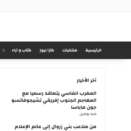
الرئيسية
منتخبات
كازا نيوز
كتاب و آراء
أ
أخر الأخيار
المغرب الفاسي يتعاقد رسميا مع
المهاجم الجنوب إفريقي تشيجوفاتسو
جون ماباسا
مند يومين
من ملاعب بني زروال إلى عالم الإعلام