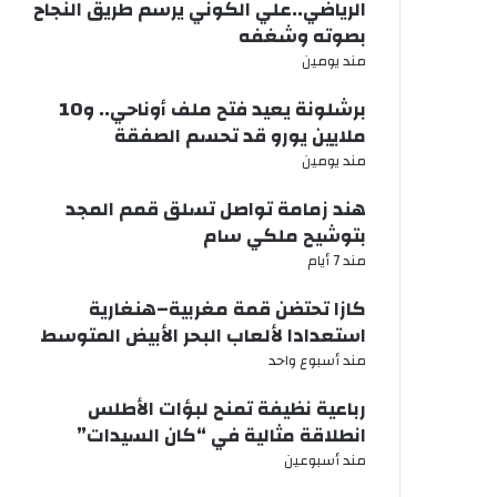
الرياضي..علي الكوني يرسم طريق النجاح
بصوته وشغفه
مند يومين
برشلونة يعيد فتح ملف أوناحي.. و10
ملايين يورو قد تحسم الصفقة
مند يومين
هند زمامة تواصل تسلق قمم المجد
بتوشيح ملكي سام
مند 7 أيام
كازا تحتضن قمة مغربية–هنغارية
استعدادا لألعاب البحر الأبيض المتوسط
مند أسبوع واحد
رباعية نظيفة تمنح لبؤات الأطلس
انطلاقة مثالية في “كان السيدات”
مند أسبوعين