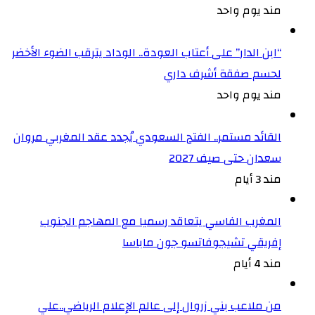
مند يوم واحد
“ابن الدار” على أعتاب العودة.. الوداد يترقب الضوء الأخضر
لحسم صفقة أشرف داري
مند يوم واحد
القائد مستمر.. الفتح السعودي يُجدد عقد المغربي مروان
سعدان حتى صيف 2027
مند 3 أيام
المغرب الفاسي يتعاقد رسميا مع المهاجم الجنوب
إفريقي تشيجوفاتسو جون ماباسا
مند 4 أيام
من ملاعب بني زروال إلى عالم الإعلام الرياضي..علي