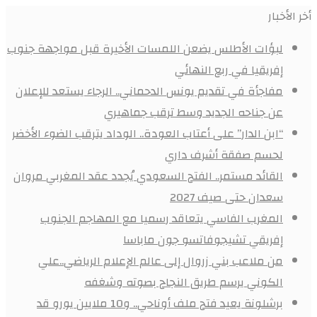
أخر الأخبار
لبؤات الأطلس يضعن اللمسات الأخيرة قبل مواجهة جنوب
إفريقيا في ربع النهائي
مفاجأة في تقديم يونس الدحماني.. الرجاء يستعد للإعلان
عن جناحه الجديد وسط ترقب جماهيري
“ابن الدار” على أعتاب العودة.. الوداد يترقب الضوء الأخضر
لحسم صفقة أشرف داري
القائد مستمر.. الفتح السعودي يُجدد عقد المغربي مروان
سعدان حتى صيف 2027
المغرب الفاسي يتعاقد رسميا مع المهاجم الجنوب
إفريقي تشيجوفاتسو جون ماباسا
من ملاعب بني زروال إلى عالم الإعلام الرياضي..علي
الكوني يرسم طريق النجاح بصوته وشغفه
برشلونة يعيد فتح ملف أوناحي.. و10 ملايين يورو قد