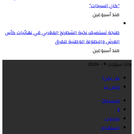
“كان السيدات”
مند أسبوعين
طنجة تستضيف نخبة الشطرنج المغربي في نهائيات كأس
العرش والبطولة الوطنية للفرق
مند أسبوعين
كازا سبورت © - 2026
من نحن؟
إتصل بنا
فيسبوك
X
يوتيوب
انستقرام