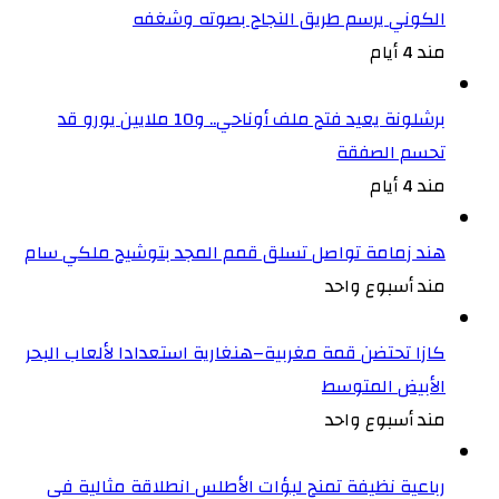
الكوني يرسم طريق النجاح بصوته وشغفه
مند 4 أيام
برشلونة يعيد فتح ملف أوناحي.. و10 ملايين يورو قد
تحسم الصفقة
مند 4 أيام
هند زمامة تواصل تسلق قمم المجد بتوشيح ملكي سام
مند أسبوع واحد
كازا تحتضن قمة مغربية–هنغارية استعدادا لألعاب البحر
الأبيض المتوسط
مند أسبوع واحد
رباعية نظيفة تمنح لبؤات الأطلس انطلاقة مثالية في