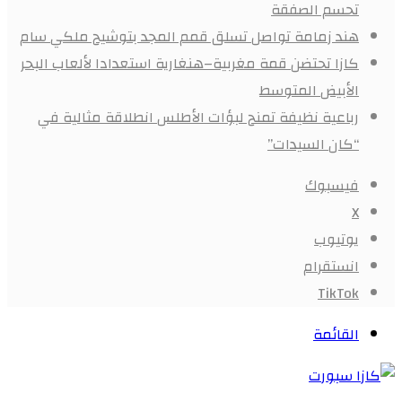
تحسم الصفقة
هند زمامة تواصل تسلق قمم المجد بتوشيح ملكي سام
كازا تحتضن قمة مغربية–هنغارية استعدادا لألعاب البحر
الأبيض المتوسط
رباعية نظيفة تمنح لبؤات الأطلس انطلاقة مثالية في
“كان السيدات”
فيسبوك
X
يوتيوب
انستقرام
‫TikTok
القائمة