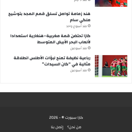
هند زمامة تواصل تسلق قمم المجد بتوشيح
ملكي سام
مند أسبوع واحد
كازا تحتضن قمة مغربية–هنغارية استعدادا
لألعاب البحر الأبيض المتوسط
مند أسبوعين
رباعية نظيفة تمنح لبؤات الأطلس انطلاقة
مثالية في “كان السيدات”
مند أسبوعين
كازا سبورت © - 2026
من نحن؟
إتصل بنا