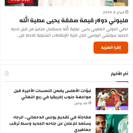
فبراير 9, 2024
مليوني دولار قيمة صفقة يحيى عطية الله
حظي الدولي المغربي يحيى عطية الله باستقبال متميز من قبل ناديه
الجديد سوتشي الروسي خلال فترة الإنتقالات الشتوية قادما من…
إقرا المزيد
أخر الأخيار
لبؤات الأطلس يضعن اللمسات الأخيرة قبل
مواجهة جنوب إفريقيا في ربع النهائي
مند يومين
مفاجأة في تقديم يونس الدحماني.. الرجاء
يستعد للإعلان عن جناحه الجديد وسط ترقب
جماهيري