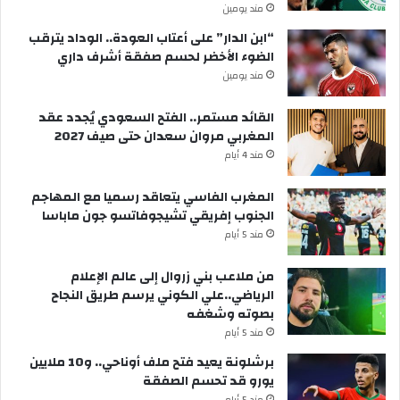
مند يومين
“ابن الدار” على أعتاب العودة.. الوداد يترقب
الضوء الأخضر لحسم صفقة أشرف داري
مند يومين
القائد مستمر.. الفتح السعودي يُجدد عقد
المغربي مروان سعدان حتى صيف 2027
مند 4 أيام
المغرب الفاسي يتعاقد رسميا مع المهاجم
الجنوب إفريقي تشيجوفاتسو جون ماباسا
مند 5 أيام
من ملاعب بني زروال إلى عالم الإعلام
الرياضي..علي الكوني يرسم طريق النجاح
بصوته وشغفه
مند 5 أيام
برشلونة يعيد فتح ملف أوناحي.. و10 ملايين
يورو قد تحسم الصفقة
مند 5 أيام