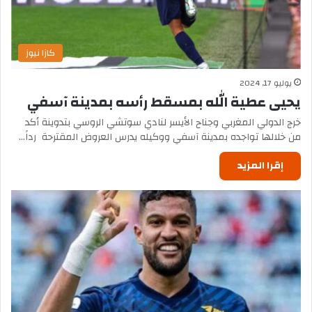
كازا نيوز
يوليو 17, 2024
يحيى عطية الله بمسقط رأسه بمدينة آسفي
خرج الدولي المغربي وجناح الأيسر لنادي سوتشي الروسي بتدوينة أكد
من خلالها تواجده بمدينة آسفي ووكيله يدرس العروض المقترحة رداً…
إقرا المزيد