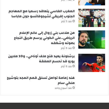
المغرب الفاسي يتعاقد رسميا مع المهاجم
الجنوب إفريقي تشيجوفاتسو جون ماباسا
مند 5 أيام
من ملاعب بني زروال إلى عالم الإعلام
الرياضي..علي الكوني يرسم طريق النجاح
بصوته وشغفه
مند 6 أيام
برشلونة يعيد فتح ملف أوناحي.. و10 ملايين
يورو قد تحسم الصفقة
مند 6 أيام
هند زمامة تواصل تسلق قمم المجد بتوشيح
ملكي سام
مند أسبوع واحد