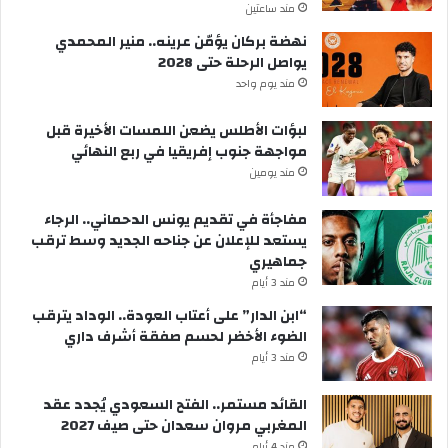
مند ساعتين
نهضة بركان يؤمّن عرينه.. منير المحمدي
يواصل الرحلة حتى 2028
مند يوم واحد
لبؤات الأطلس يضعن اللمسات الأخيرة قبل
مواجهة جنوب إفريقيا في ربع النهائي
مند يومين
مفاجأة في تقديم يونس الدحماني.. الرجاء
يستعد للإعلان عن جناحه الجديد وسط ترقب
جماهيري
مند 3 أيام
“ابن الدار” على أعتاب العودة.. الوداد يترقب
الضوء الأخضر لحسم صفقة أشرف داري
مند 3 أيام
القائد مستمر.. الفتح السعودي يُجدد عقد
المغربي مروان سعدان حتى صيف 2027
مند 4 أيام