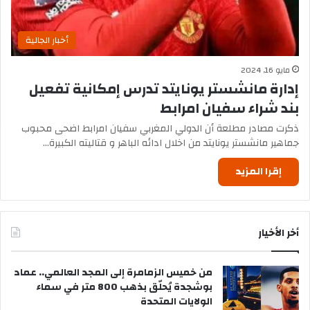
أخبار الجالية
مايو 16, 2024
إدارة مانشستر يونايتد تدرس إمكانية تفعيل
بند شراء سفيان امرابط
ذكرت مصادر مطلعة أن الدولي المغربي سفيان امرابط اضحى محبوب
جماهير مانشستر يونايتد من اخلال ادائه الباهر و قتاليته الكبيرة…
إقرا المزيد
أخر الأخيار
من خميس الزمامرة إلى المجد العالمي.. عماد
بوشجدة يُحلّق بذهب 800 متر في سماء
الولايات المتحدة