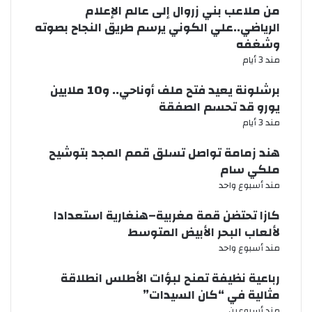
من ملاعب بني زروال إلى عالم الإعلام
الرياضي..علي الكوني يرسم طريق النجاح بصوته
وشغفه
مند 3 أيام
برشلونة يعيد فتح ملف أوناحي.. و10 ملايين
يورو قد تحسم الصفقة
مند 3 أيام
هند زمامة تواصل تسلق قمم المجد بتوشيح
ملكي سام
مند أسبوع واحد
كازا تحتضن قمة مغربية–هنغارية استعدادا
لألعاب البحر الأبيض المتوسط
مند أسبوع واحد
رباعية نظيفة تمنح لبؤات الأطلس انطلاقة
مثالية في “كان السيدات”
مند أسبوعين