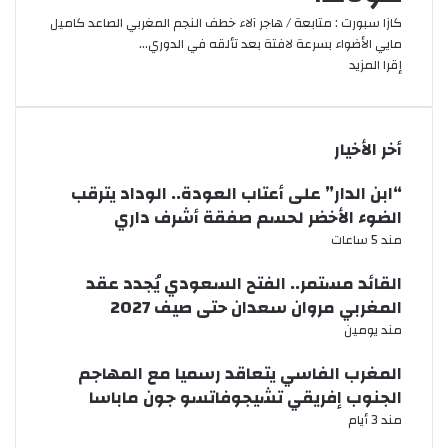
كازا سبورت : متابعة / هاجر آلاء خطف النجم المغربي الصاعد كاميل
مايي الأضواء بسرعة لافتة بعد تألقه في الدوري…
إقرا المزيد
أخر الأخيار
“ابن الدار” على أعتاب العودة.. الوداد يترقب
الضوء الأخضر لحسم صفقة أشرف داري
مند 5 ساعات
القائد مستمر.. الفتح السعودي يُجدد عقد
المغربي مروان سعدان حتى صيف 2027
مند يومين
المغرب الفاسي يتعاقد رسميا مع المهاجم
الجنوب إفريقي تشيجوفاتسو جون ماباسا
مند 3 أيام