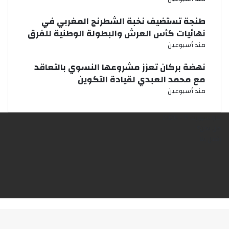
طنجة تستضيف نخبة الشطرنج المغربي في
نهائيات كأس العرش والبطولة الوطنية للفرق
مند أسبوعين
نهضة بركان تعزز مشروعها النسوي بالتعاقد
مع محمد العبدي لقيادة التكوين
مند أسبوعين
كازا سبورت © - 2026
من نحن؟
إتصل بنا
فيسبوك
X
يوتيوب
انستقرام
‫TikTok
زر
الذهاب
إلى