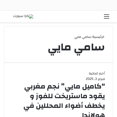
القائمة
بحث
الرئيسية
/
سامي مايي
سامي مايي
أخبار الجالية
فبراير 3, 2025
“كاميل مايي” نجم مغربي
يقود ماستريخت للفوز و
يخطف أضواء المحللين في
هولاندا